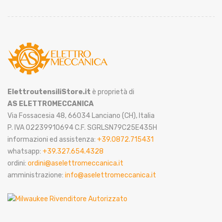
ElettroutensiliStore.it
è proprietà di
AS ELETTROMECCANICA
Via Fossacesia 48, 66034 Lanciano (CH), Italia
P. IVA 02239910694 C.F. SGRLSN79C25E435H
informazioni ed assistenza:
+39.0872.715431
whatsapp:
+39.327.654.4328
ordini:
ordini@aselettromeccanica.it
amministrazione:
info@aselettromeccanica.it