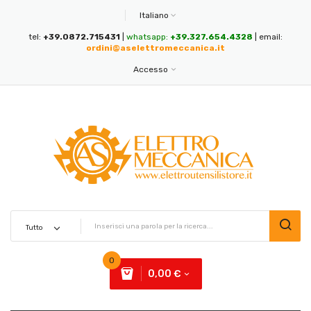
Italiano
tel:
+39.0872.715431
|
whatsapp:
+39.327.654.4328
| email:
ordini@aselettromeccanica.it
Accesso
0
0,00 €