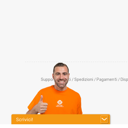
Supporto Clienti
Spedizioni
Pagamenti
Disp
/
/
/
Scrivici!