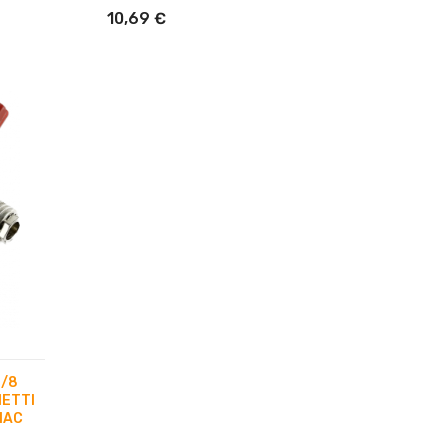
10,69 €
3/8
NETTI
IAC