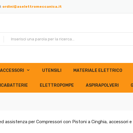
l:
ordini@aselettromeccanica.it
ACCESSORI
UTENSILI
MATERIALE ELETTRICO
ICABATTERIE
ELETTROPOMPE
ASPIRAPOLVERI
ed assistenza per Compressori con Pistoni a Cinghia, accessori e 