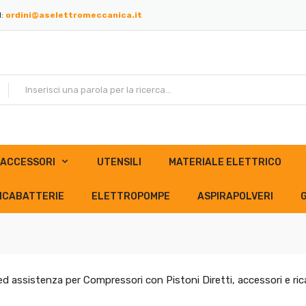
l:
ordini@aselettromeccanica.it
ACCESSORI
UTENSILI
MATERIALE ELETTRICO
ICABATTERIE
ELETTROPOMPE
ASPIRAPOLVERI
ed assistenza per Compressori con Pistoni Diretti, accessori e ric