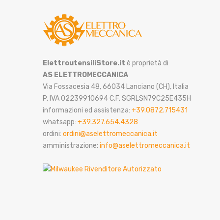
ElettroutensiliStore.it
è proprietà di
AS ELETTROMECCANICA
Via Fossacesia 48, 66034 Lanciano (CH), Italia
P. IVA 02239910694 C.F. SGRLSN79C25E435H
informazioni ed assistenza:
+39.0872.715431
whatsapp:
+39.327.654.4328
ordini:
ordini@aselettromeccanica.it
amministrazione:
info@aselettromeccanica.it