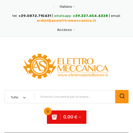
Italiano
tel:
+39.0872.715431
|
whatsapp:
+39.327.654.4328
| email:
ordini@aselettromeccanica.it
Accesso
0
0,00 €