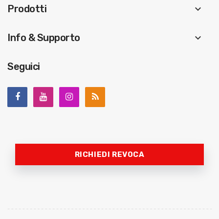
Prodotti
keyboard_arrow_down
Info & Supporto
keyboard_arrow_down
Seguici
RICHIEDI REVOCA