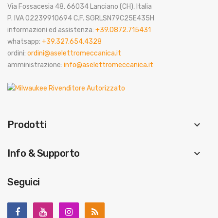
Via Fossacesia 48, 66034 Lanciano (CH), Italia
P. IVA 02239910694 C.F. SGRLSN79C25E435H
informazioni ed assistenza:
+39.0872.715431
whatsapp:
+39.327.654.4328
ordini:
ordini@aselettromeccanica.it
amministrazione:
info@aselettromeccanica.it
Prodotti
keyboard_arrow_down
Info & Supporto
keyboard_arrow_down
Seguici