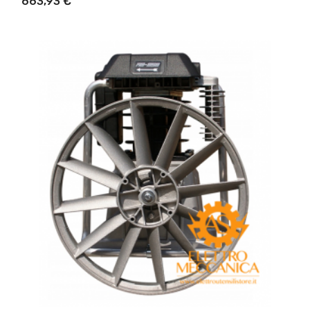
663,93 €