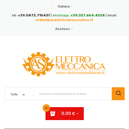
Italiano
tel:
+39.0872.715431
|
whatsapp:
+39.327.654.4328
| email:
ordini@aselettromeccanica.it
Accesso
0
0,00 €