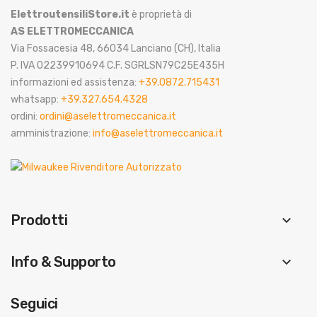
ElettroutensiliStore.it
è proprietà di
AS ELETTROMECCANICA
Via Fossacesia 48, 66034 Lanciano (CH), Italia
P. IVA 02239910694 C.F. SGRLSN79C25E435H
informazioni ed assistenza:
+39.0872.715431
whatsapp:
+39.327.654.4328
ordini:
ordini@aselettromeccanica.it
amministrazione:
info@aselettromeccanica.it
Prodotti
keyboard_arrow_down
Info & Supporto
keyboard_arrow_down
Seguici