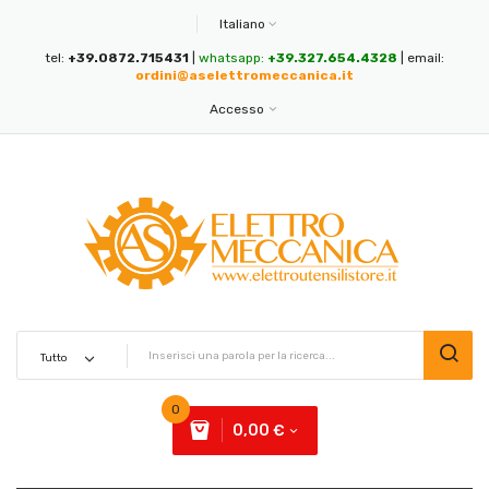
Italiano
tel:
+39.0872.715431
|
whatsapp:
+39.327.654.4328
| email:
ordini@aselettromeccanica.it
Accesso
0
0,00 €