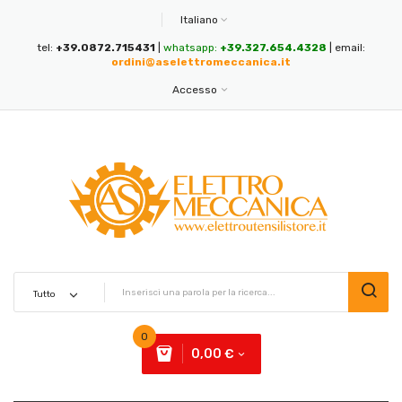
Italiano
tel:
+39.0872.715431
|
whatsapp:
+39.327.654.4328
| email:
ordini@aselettromeccanica.it
Accesso
0
0,00 €