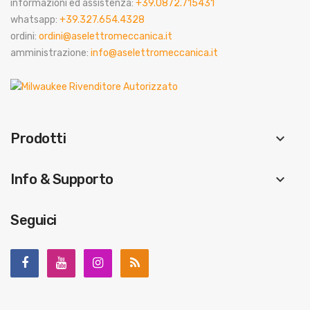
informazioni ed assistenza:
+39.0872.715431
whatsapp:
+39.327.654.4328
ordini:
ordini@aselettromeccanica.it
amministrazione:
info@aselettromeccanica.it
Prodotti
keyboard_arrow_down
Info & Supporto
keyboard_arrow_down
Seguici