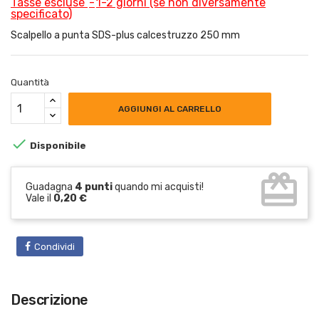
Tasse escluse
1-2 giorni (se non diversamente
specificato)
Scalpello a punta SDS-plus calcestruzzo 250 mm
Quantità
AGGIUNGI AL CARRELLO

Disponibile
card_giftcard
Guadagna
4 punti
quando mi acquisti!
Vale il
0,20 €
Condividi
Descrizione