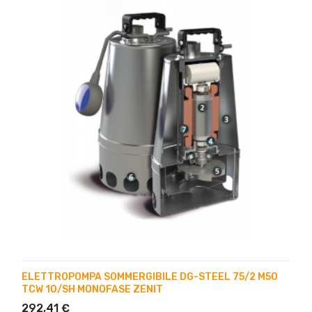
ELETTROPOMPA SOMMERGIBILE DG-STEEL 75/2 M50
TCW 10/SH MONOFASE ZENIT
292,41 €