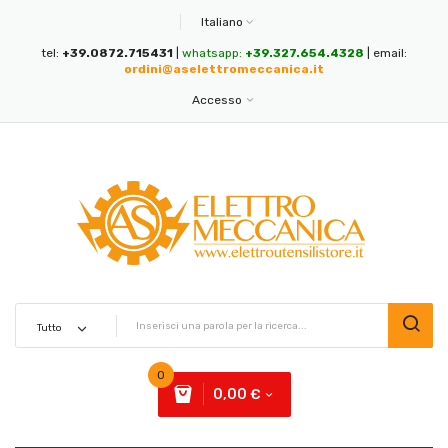
Italiano
tel:
+39.0872.715431
|
whatsapp:
+39.327.654.4328
| email:
ordini@aselettromeccanica.it
Accesso
0
0,00 €