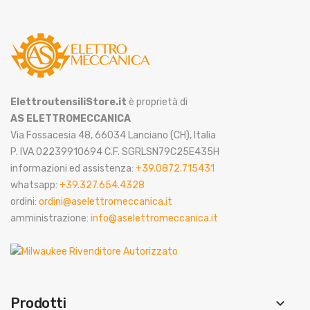
ElettroutensiliStore.it
è proprietà di
AS ELETTROMECCANICA
Via Fossacesia 48, 66034 Lanciano (CH), Italia
P. IVA 02239910694 C.F. SGRLSN79C25E435H
informazioni ed assistenza:
+39.0872.715431
whatsapp:
+39.327.654.4328
ordini:
ordini@aselettromeccanica.it
amministrazione:
info@aselettromeccanica.it
Prodotti
keyboard_arrow_down