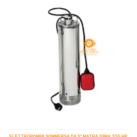
ELETTROPOMPA SOMMERSA DA 5" MATRA 5SMA 70G HP