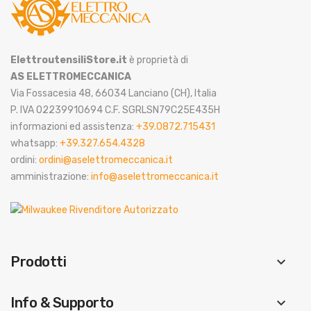
ElettroutensiliStore.it
è proprietà di
AS ELETTROMECCANICA
Via Fossacesia 48, 66034 Lanciano (CH), Italia
P. IVA 02239910694 C.F. SGRLSN79C25E435H
informazioni ed assistenza:
+39.0872.715431
whatsapp:
+39.327.654.4328
ordini:
ordini@aselettromeccanica.it
amministrazione:
info@aselettromeccanica.it
Prodotti
keyboard_arrow_down
Info & Supporto
keyboard_arrow_down