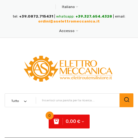
Italiano
tel:
+39.0872.715431
|
whatsapp:
+39.327.654.4328
| email:
ordini@aselettromeccanica.it
Accesso
0
0,00 €