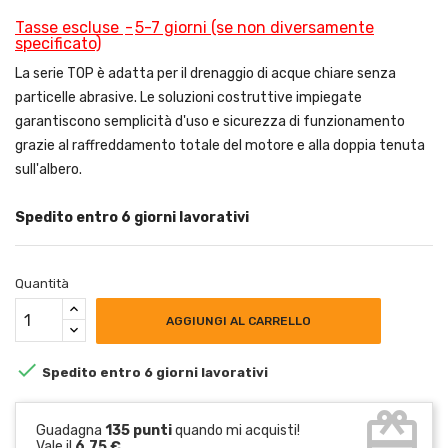
Tasse escluse
5-7 giorni (se non diversamente
specificato)
La serie TOP è adatta per il drenaggio di acque chiare senza
particelle abrasive. Le soluzioni costruttive impiegate
garantiscono semplicità d'uso e sicurezza di funzionamento
grazie al raffreddamento totale del motore e alla doppia tenuta
sull'albero.
Spedito entro 6 giorni lavorativi
Quantità
AGGIUNGI AL CARRELLO

Spedito entro 6 giorni lavorativi
card_giftcard
Guadagna
135 punti
quando mi acquisti!
Vale il
6,75 €