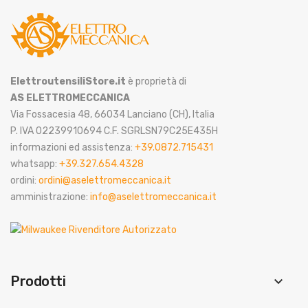
ElettroutensiliStore.it
è proprietà di
AS ELETTROMECCANICA
Via Fossacesia 48, 66034 Lanciano (CH), Italia
P. IVA 02239910694 C.F. SGRLSN79C25E435H
informazioni ed assistenza:
+39.0872.715431
whatsapp:
+39.327.654.4328
ordini:
ordini@aselettromeccanica.it
amministrazione:
info@aselettromeccanica.it
Prodotti
keyboard_arrow_down