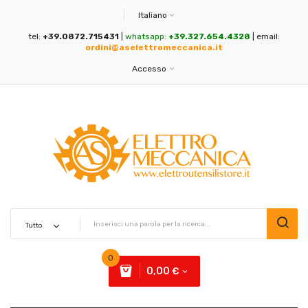
Italiano
tel:
+39.0872.715431
|
whatsapp:
+39.327.654.4328
| email:
ordini@aselettromeccanica.it
Accesso
0
0,00 €