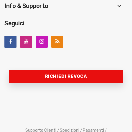
Info & Supporto
keyboard_arrow_down
Seguici
RICHIEDI REVOCA
Supporto Clienti
Spedizioni
Pagamenti
/
/
/