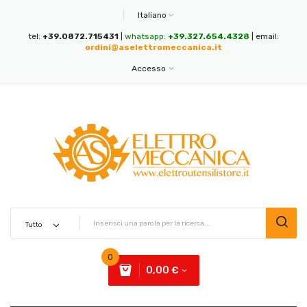
Italiano
tel:
+39.0872.715431
|
whatsapp:
+39.327.654.4328
| email:
ordini@aselettromeccanica.it
Accesso
0
0,00 €