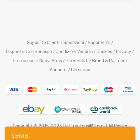
Supporto Clienti
Spedizioni
Pagamenti
/
/
/
Disponibilità e Recesso
Condizioni Vendita
Cookies
Privacy
/
/
/
/
Promozioni
Nuovi Arrivi
Più venduti
Brand & Partner
/
/
/
/
Account
Chi siamo
/
Copyright @ 2015-2025 ElettroutensiliStore.it All Rights
Reserved,
Credits
Scrivici!