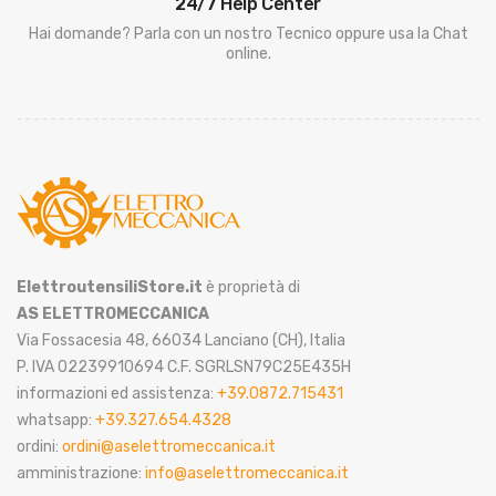
24/7 Help Center
Hai domande? Parla con un nostro Tecnico oppure usa la Chat
online.
ElettroutensiliStore.it
è proprietà di
AS ELETTROMECCANICA
Via Fossacesia 48, 66034 Lanciano (CH), Italia
P. IVA 02239910694 C.F. SGRLSN79C25E435H
informazioni ed assistenza:
+39.0872.715431
whatsapp:
+39.327.654.4328
ordini:
ordini@aselettromeccanica.it
amministrazione:
info@aselettromeccanica.it