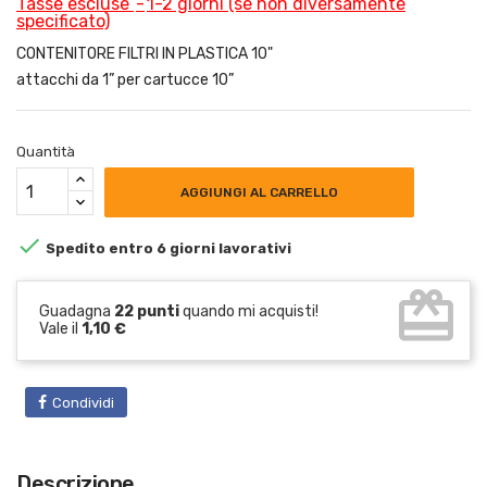
Tasse escluse
1-2 giorni (se non diversamente
specificato)
CONTENITORE FILTRI IN PLASTICA 10"
attacchi da 1” per cartucce 10”
Quantità
AGGIUNGI AL CARRELLO

Spedito entro 6 giorni lavorativi
card_giftcard
Guadagna
22 punti
quando mi acquisti!
Vale il
1,10 €
Condividi
Descrizione