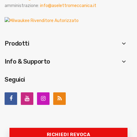
amministrazione:
info@aselettromeccanica.it
Prodotti
keyboard_arrow_down
Info & Supporto
keyboard_arrow_down
Seguici
RICHIEDI REVOCA