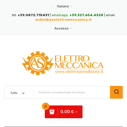
Italiano
tel:
+39.0872.715431
|
whatsapp:
+39.327.654.4328
| email:
ordini@aselettromeccanica.it
Accesso
0
0,00 €