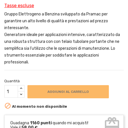
Tasse escluse
Gruppo Elettrogeno a Benzina sviluppato da Pramac per
garantire un alto livello di qualità e prestazioni ad prezzo
interessante.
Generatore ideale per applicazioni intensive, caratterizzato da
una robusta struttura con con telaio tubolare portante che ne
semplifica sia l'utilizzo che le operazioni di manutenzione. Lo
strumento essenziale per soddisfare le applicazioni
professionali.
Quantità
AGGIUNGI AL CARRELLO

Al momento non disponibile
card_giftcard
Guadagna
1160 punti
quando mi acquisti!
Vale il
58,00 €