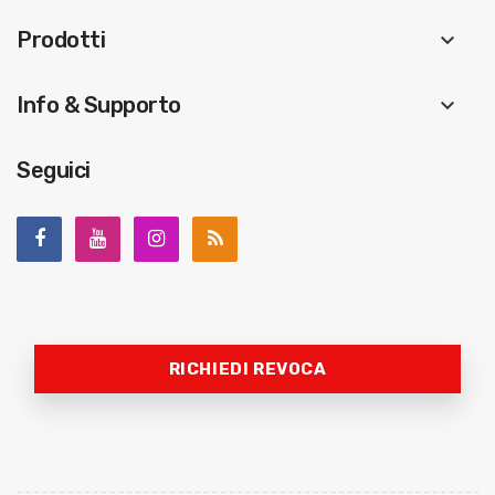
Prodotti
keyboard_arrow_down
Info & Supporto
keyboard_arrow_down
Seguici
RICHIEDI REVOCA