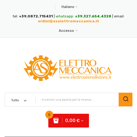
Italiano
tel:
+39.0872.715431
|
whatsapp:
+39.327.654.4328
| email:
ordini@aselettromeccanica.it
Accesso
0
0,00 €