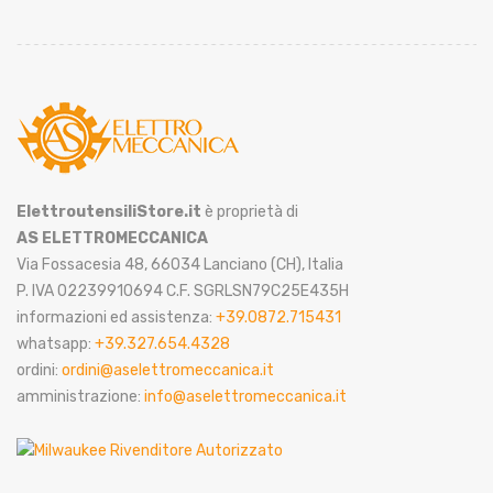
ElettroutensiliStore.it
è proprietà di
AS ELETTROMECCANICA
Via Fossacesia 48, 66034 Lanciano (CH), Italia
P. IVA 02239910694 C.F. SGRLSN79C25E435H
informazioni ed assistenza:
+39.0872.715431
whatsapp:
+39.327.654.4328
ordini:
ordini@aselettromeccanica.it
amministrazione:
info@aselettromeccanica.it