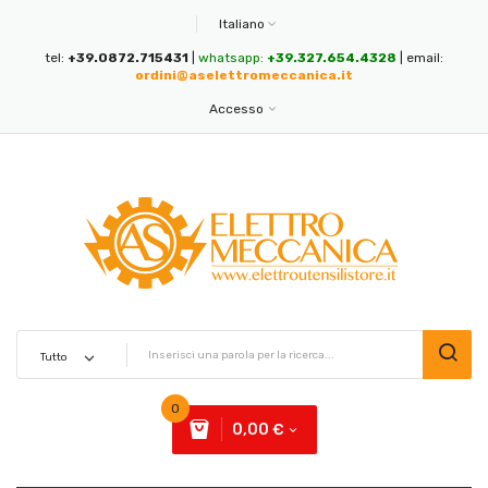
Italiano
tel:
+39.0872.715431
|
whatsapp:
+39.327.654.4328
| email:
ordini@aselettromeccanica.it
Accesso
0
0,00 €