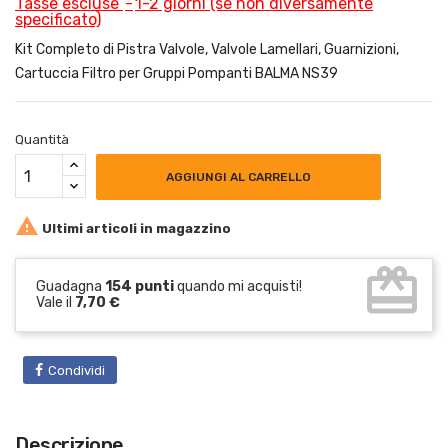
Tasse escluse
1-2 giorni (se non diversamente
specificato)
Kit Completo di Pistra Valvole, Valvole Lamellari, Guarnizioni,
Cartuccia Filtro per Gruppi Pompanti BALMA NS39
Quantità
AGGIUNGI AL CARRELLO

Ultimi articoli in magazzino
card_giftcard
Guadagna
154 punti
quando mi acquisti!
Vale il
7,70 €
Condividi
Descrizione