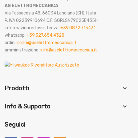
AS ELETTROMECCANICA
Via Fossacesia 48, 66034 Lanciano (CH), Italia
P. IVA 02239910694 C.F. SGRLSN79C25E435H
informazioni ed assistenza:
+39.0872.715431
whatsapp:
+39.327.654.4328
ordini:
ordini@aselettromeccanica.it
amministrazione:
info@aselettromeccanica.it
Prodotti
keyboard_arrow_down
Info & Supporto
keyboard_arrow_down
Seguici