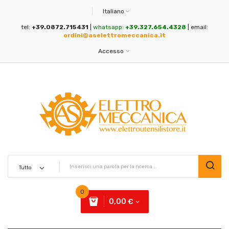
Italiano
tel:
+39.0872.715431
|
whatsapp:
+39.327.654.4328
| email:
ordini@aselettromeccanica.it
Accesso
0
0,00 €