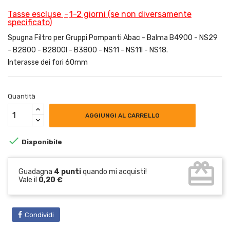
Tasse escluse
1-2 giorni (se non diversamente
specificato)
Spugna Filtro per Gruppi Pompanti Abac - Balma B4900 - NS29
- B2800 - B2800I - B3800 - NS11 - NS11I - NS18.
Interasse dei fori 60mm
Quantità
AGGIUNGI AL CARRELLO

Disponibile
card_giftcard
Guadagna
4 punti
quando mi acquisti!
Vale il
0,20 €
Condividi