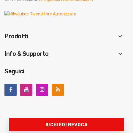
Prodotti
keyboard_arrow_down
Info & Supporto
keyboard_arrow_down
Seguici
RICHIEDI REVOCA