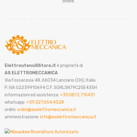
online.
ElettroutensiliStore.it
è proprietà di
AS ELETTROMECCANICA
Via Fossacesia 48, 66034 Lanciano (CH), Italia
P. IVA 02239910694 C.F. SGRLSN79C25E435H
informazioni ed assistenza:
+39.0872.715431
whatsapp:
+39.327.654.4328
ordini:
ordini@aselettromeccanica.it
amministrazione:
info@aselettromeccanica.it