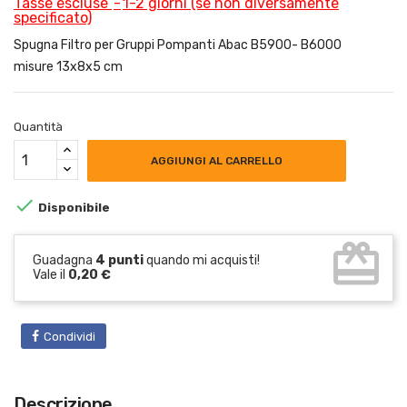
Tasse escluse
1-2 giorni (se non diversamente
specificato)
Spugna Filtro per Gruppi Pompanti Abac B5900- B6000
misure 13x8x5 cm
Quantità
AGGIUNGI AL CARRELLO

Disponibile
card_giftcard
Guadagna
4 punti
quando mi acquisti!
Vale il
0,20 €
Condividi
Descrizione