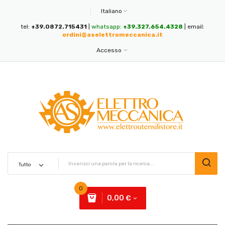
Italiano
tel:
+39.0872.715431
|
whatsapp:
+39.327.654.4328
| email:
ordini@aselettromeccanica.it
Accesso
0
0,00 €