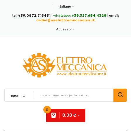
Italiano
tel:
+39.0872.715431
|
whatsapp:
+39.327.654.4328
| email:
ordini@aselettromeccanica.it
Accesso
0
0,00 €