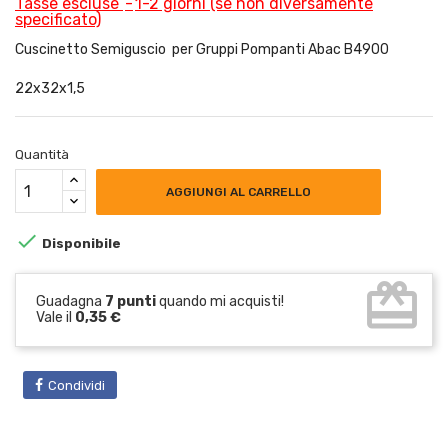
Tasse escluse
1-2 giorni (se non diversamente
specificato)
Cuscinetto Semiguscio per Gruppi Pompanti Abac B4900
22x32x1,5
Quantità
AGGIUNGI AL CARRELLO

Disponibile
card_giftcard
Guadagna
7 punti
quando mi acquisti!
Vale il
0,35 €
Condividi