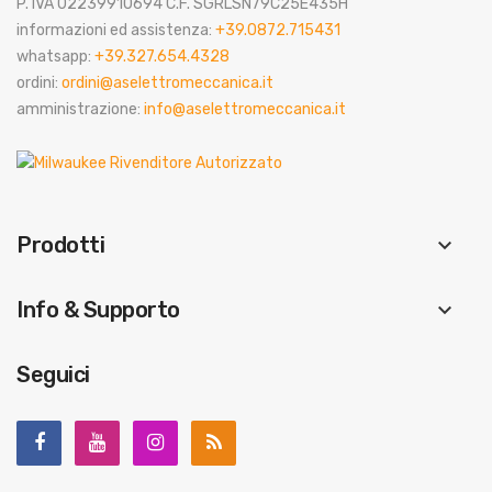
P. IVA 02239910694 C.F. SGRLSN79C25E435H
informazioni ed assistenza:
+39.0872.715431
whatsapp:
+39.327.654.4328
ordini:
ordini@aselettromeccanica.it
amministrazione:
info@aselettromeccanica.it
Prodotti
keyboard_arrow_down
Info & Supporto
keyboard_arrow_down
Seguici