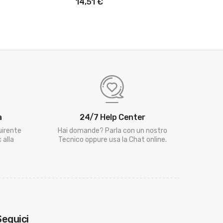
14,51 €
17,53 €
a
24/7 Help Center
uirente
Hai domande? Parla con un nostro
 alla
Tecnico oppure usa la Chat online.
Seguici