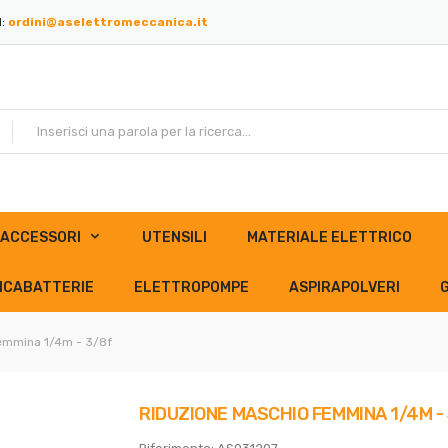
l:
ordini@aselettromeccanica.it
ACCESSORI
UTENSILI
MATERIALE ELETTRICO
ICABATTERIE
ELETTROPOMPE
ASPIRAPOLVERI
emmina 1/4m - 3/8f
RIDUZIONE MASCHIO FEMMINA 1/4M -