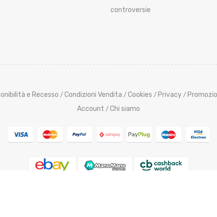
controversie
onibilità e Recesso
Condizioni Vendita
Cookies
Privacy
Promozio
/
/
/
/
Account
Chi siamo
/
pyright @ 2015-2025 ElettroutensiliStore.it All Rights Reserved,
Cred