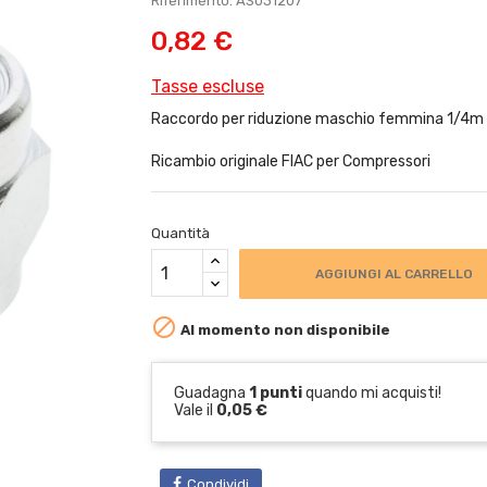
Riferimento: AS031207
0,82 €
Tasse escluse
Raccordo per riduzione maschio femmina 1/4m 
Ricambio originale FIAC per Compressori
Quantità
AGGIUNGI AL CARRELLO

Al momento non disponibile
Guadagna
1 punti
quando mi acquisti!
Vale il
0,05 €
Condividi