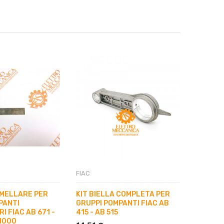
FIAC
FIAC
MELLARE PER
KIT BIELLA COMPLETA PER
SEGMEN
PANTI
GRUPPI POMPANTI FIAC AB
PISTONE
 FIAC AB 671 -
415 - AB 515
D.55 FI
 1000