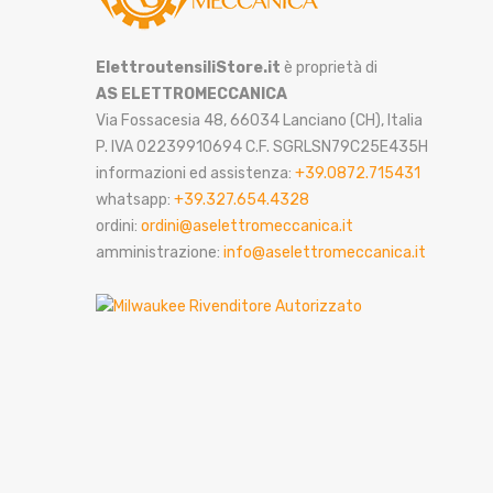
ElettroutensiliStore.it
è proprietà di
AS ELETTROMECCANICA
Via Fossacesia 48, 66034 Lanciano (CH), Italia
P. IVA 02239910694 C.F. SGRLSN79C25E435H
informazioni ed assistenza:
+39.0872.715431
whatsapp:
+39.327.654.4328
ordini:
ordini@aselettromeccanica.it
amministrazione:
info@aselettromeccanica.it