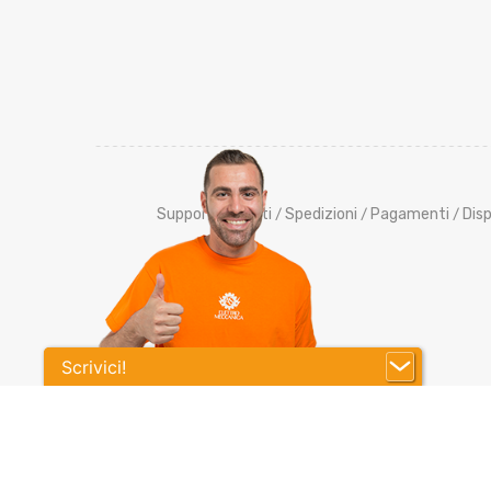
Supporto Clienti
Spedizioni
Pagamenti
Disp
/
/
/
Scrivici!
Co