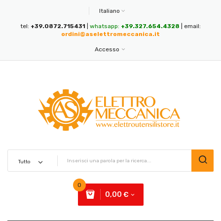
Italiano
tel:
+39.0872.715431
|
whatsapp:
+39.327.654.4328
| email:
ordini@aselettromeccanica.it
Accesso
0
0,00 €