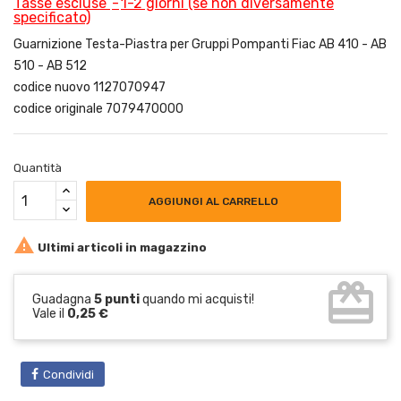
Tasse escluse
1-2 giorni (se non diversamente
specificato)
Guarnizione Testa-Piastra per Gruppi Pompanti Fiac AB 410 - AB
510 - AB 512
codice nuovo 1127070947
codice originale 7079470000
Quantità
AGGIUNGI AL CARRELLO

Ultimi articoli in magazzino
card_giftcard
Guadagna
5 punti
quando mi acquisti!
Vale il
0,25 €
Condividi