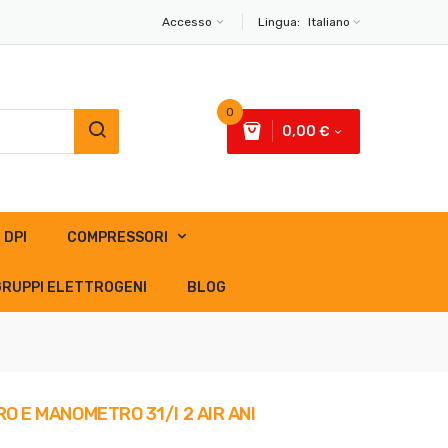
Accesso
Lingua:
Italiano
0
0,00 €
DPI
COMPRESSORI
GRUPPI ELETTROGENI
BLOG
O E MANOMETRO 31/I 2 AIR ANI