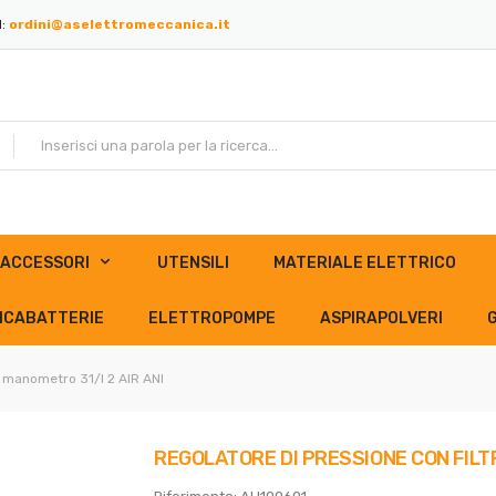
l:
ordini@aselettromeccanica.it
ACCESSORI
UTENSILI
MATERIALE ELETTRICO
ICABATTERIE
ELETTROPOMPE
ASPIRAPOLVERI
e manometro 31/I 2 AIR ANI
REGOLATORE DI PRESSIONE CON FILTR