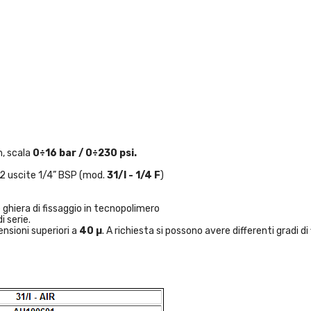
 scala
0÷16 bar / 0÷230 psi.
 2 uscite 1/4” BSP (mod.
31/I - 1/4 F
)
 ghiera di fissaggio in tecnopolimero
i serie.
nsioni superiori a
40 µ
. A richiesta si possono avere differenti gradi di