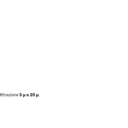
 filtrazione
5 µ o 20 µ
.