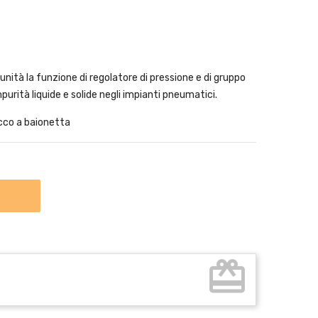
 unità la funzione di regolatore di pressione e di gruppo
purità liquide e solide negli impianti pneumatici.
cco a baionetta
card_giftcard