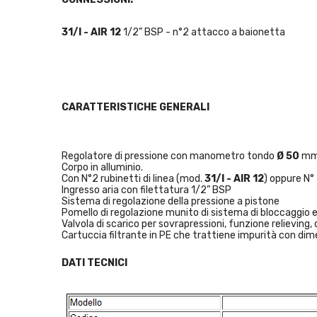
31/I - AIR 12
1/2” BSP - n°2 attacco a baionetta
CARATTERISTICHE GENERALI
Regolatore di pressione con manometro tondo
Ø 50
mm,
Corpo in alluminio.
Con N°2 rubinetti di linea (mod.
31/I - AIR 12
) oppure N°
Ingresso aria con filettatura 1/2” BSP
Sistema di regolazione della pressione a pistone
Pomello di regolazione munito di sistema di bloccaggio e
Valvola di scarico per sovrapressioni, funzione relieving, d
Cartuccia filtrante in PE che trattiene impurità con dime
DATI TECNICI