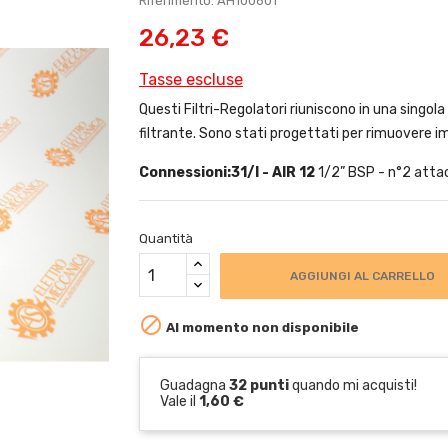
Riferimento: AH100601
26,23 €
Tasse escluse
Questi Filtri-Regolatori riuniscono in una singola
filtrante. Sono stati progettati per rimuovere im
Connessioni:
31/I - AIR 12
1/2” BSP - n°2 atta
Quantità
AGGIUNGI AL CARRELLO

Al momento non disponibile
Guadagna
32 punti
quando mi acquisti!
Vale il
1,60 €