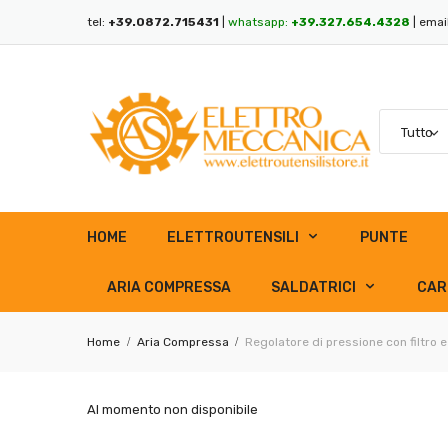
tel:
+39.0872.715431
|
whatsapp:
+39.327.654.4328
| emai
HOME
ELETTROUTENSILI
PUNTE
ARIA COMPRESSA
SALDATRICI
CAR
Home
Aria Compressa
Regolatore di pressione con filtro 
Al momento non disponibile