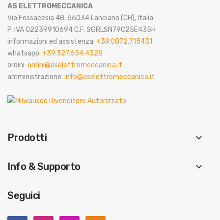
AS ELETTROMECCANICA
Via Fossacesia 48, 66034 Lanciano (CH), Italia
P. IVA 02239910694 C.F. SGRLSN79C25E435H
informazioni ed assistenza:
+39.0872.715431
whatsapp:
+39.327.654.4328
ordini:
ordini@aselettromeccanica.it
amministrazione:
info@aselettromeccanica.it
Prodotti
keyboard_arrow_down
Info & Supporto
keyboard_arrow_down
Seguici