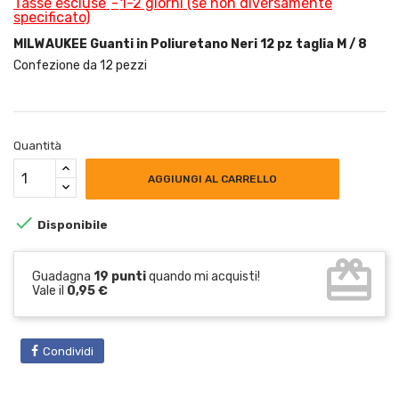
Tasse escluse
1-2 giorni (se non diversamente
specificato)
MILWAUKEE Guanti in Poliuretano Neri 12 pz taglia M / 8
Confezione da 12 pezzi
Quantità
AGGIUNGI AL CARRELLO

Disponibile
card_giftcard
Guadagna
19 punti
quando mi acquisti!
Vale il
0,95 €
Condividi