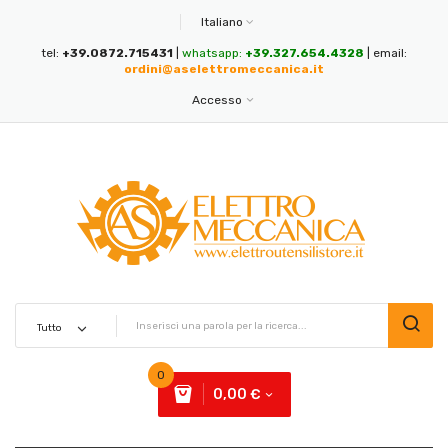
Italiano
tel:
+39.0872.715431
|
whatsapp:
+39.327.654.4328
| email:
ordini@aselettromeccanica.it
Accesso
0
0,00 €