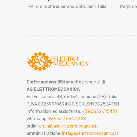
Per ordini che superano €300 per l'Italia.
Paghi co
ElettroutensiliStore.it
è proprietà di
AS ELETTROMECCANICA
Via Fossacesia 48, 66034 Lanciano (CH), Italia
P. IVA 02239910694 C.F. SGRLSN79C25E435H
informazioni ed assistenza:
+39.0872.715431
whatsapp:
+39.327.654.4328
ordini:
ordini@aselettromeccanica.it
amministrazione:
info@aselettromeccanica.it