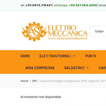
tel:
+39.0872.715431
|
whatsapp:
+39.327.654.4328
| emai
HOME
ELETTROUTENSILI
PUNTE
ARIA COMPRESSA
SALDATRICI
CAR
Home
DPI
Guanti Antitaglio Categoria A 12Pz Taglia XL/10
Al momento non disponibile