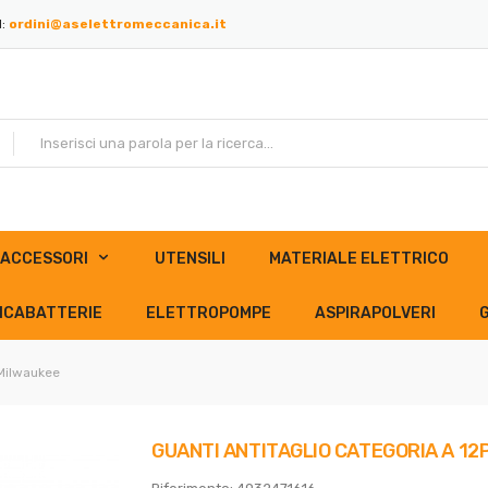
l:
ordini@aselettromeccanica.it
ACCESSORI
UTENSILI
MATERIALE ELETTRICO
ICABATTERIE
ELETTROPOMPE
ASPIRAPOLVERI
 Milwaukee
GUANTI ANTITAGLIO CATEGORIA A 12