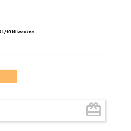
 XL/10 Milwaukee
card_giftcard