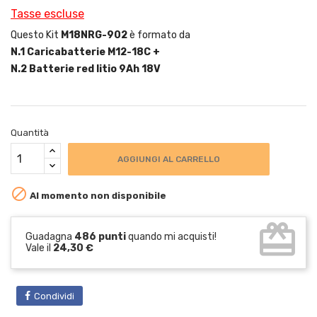
Tasse escluse
Questo Kit
M18NRG-902
è formato da
N.1 Caricabatterie M12-18C +
N.2 Batterie red litio 9Ah 18V
Quantità
AGGIUNGI AL CARRELLO

Al momento non disponibile
card_giftcard
Guadagna
486 punti
quando mi acquisti!
Vale il
24,30 €
Condividi