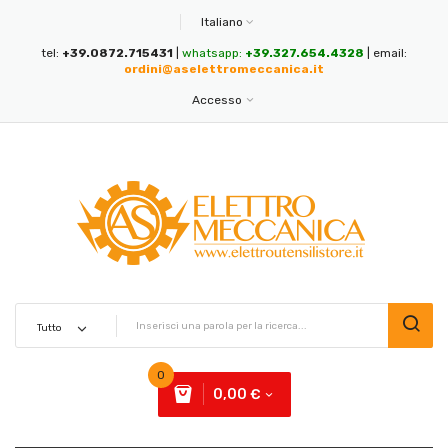
Italiano
tel:
+39.0872.715431
|
whatsapp:
+39.327.654.4328
| email:
ordini@aselettromeccanica.it
Accesso
0
0,00 €