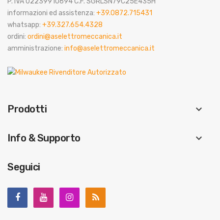
P. IVA 02239910694 C.F. SGRLSN79C25E435H
informazioni ed assistenza:
+39.0872.715431
whatsapp:
+39.327.654.4328
ordini:
ordini@aselettromeccanica.it
amministrazione:
info@aselettromeccanica.it
Prodotti
keyboard_arrow_down
Info & Supporto
keyboard_arrow_down
Seguici