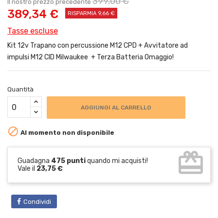
399,00 €
Il nostro prezzo precedente
389,34 €
RISPARMIA 9,66 €
Tasse escluse
Kit 12v Trapano con percussione M12 CPD + Avvitatore ad
impulsi M12 CID Milwaukee + Terza Batteria Omaggio!
Quantità
AGGIUNGI AL CARRELLO

Al momento non disponibile
card_giftcard
Guadagna
475 punti
quando mi acquisti!
Vale il
23,75 €
Condividi