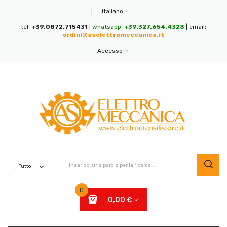
Italiano
tel:
+39.0872.715431
|
whatsapp:
+39.327.654.4328
| email:
ordini@aselettromeccanica.it
Accesso
0
0,00 €