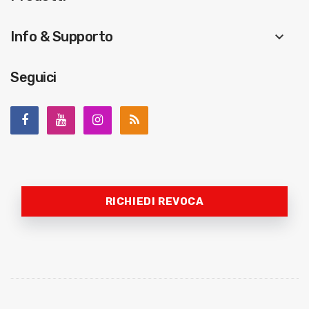
Info & Supporto
keyboard_arrow_down
Seguici
RICHIEDI REVOCA