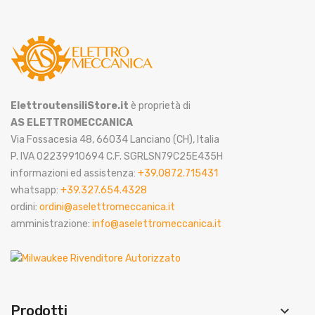
ElettroutensiliStore.it
è proprietà di
AS ELETTROMECCANICA
Via Fossacesia 48, 66034 Lanciano (CH), Italia
P. IVA 02239910694 C.F. SGRLSN79C25E435H
informazioni ed assistenza:
+39.0872.715431
whatsapp:
+39.327.654.4328
ordini:
ordini@aselettromeccanica.it
amministrazione:
info@aselettromeccanica.it
Prodotti
keyboard_arrow_down