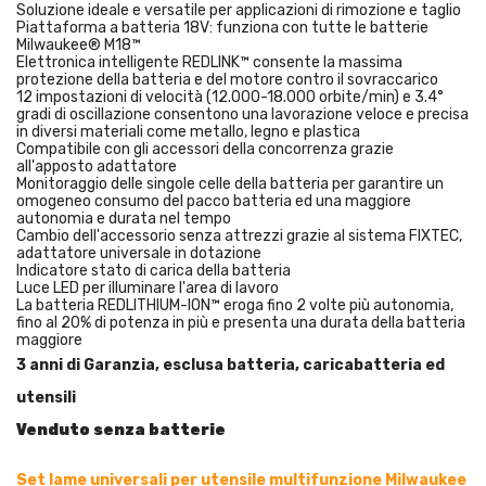
Soluzione ideale e versatile per applicazioni di rimozione e taglio
Piattaforma a batteria 18V: funziona con tutte le batterie
Milwaukee® M18™
Elettronica intelligente REDLINK™ consente la massima
protezione della batteria e del motore contro il sovraccarico
12 impostazioni di velocità (12.000-18.000 orbite/min) e 3.4°
gradi di oscillazione consentono una lavorazione veloce e precisa
in diversi materiali come metallo, legno e plastica
Compatibile con gli accessori della concorrenza grazie
all'apposto adattatore
Monitoraggio delle singole celle della batteria per garantire un
omogeneo consumo del pacco batteria ed una maggiore
autonomia e durata nel tempo
Cambio dell'accessorio senza attrezzi grazie al sistema FIXTEC,
adattatore universale in dotazione
Indicatore stato di carica della batteria
Luce LED per illuminare l'area di lavoro
La batteria REDLITHIUM-ION™ eroga fino 2 volte più autonomia,
fino al 20% di potenza in più e presenta una durata della batteria
maggiore
3 anni di Garanzia, esclusa batteria, caricabatteria ed
utensili
Venduto senza batterie
Set lame universali per utensile multifunzione Milwaukee