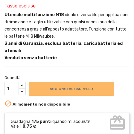
Tasse escluse
Utensile multifunzione M18
ideale e versatile per applicazioni
di rimozione e taglio utilizzabile con qualsi accessorio della
concorrenza grazie all'apposto adattatore. Funziona con tutte
le batterie M18 Milwaukee.
3 anni di Garanzia, esclusa batteria, caricabatteria ed
utensili
Venduto senza batterie
Quantità
AGGIUNGI AL CARRELLO

Al momento non disponibile
card_giftcard
Guadagna
175 punti
quando mi acquisti!
Vale il
8,75 €