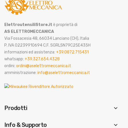
ElettroutensiliStore.it
è proprietà di
AS ELETTROMECCANICA
Via Fossacesia 48, 66034 Lanciano (CH), Italia
P. IVA 02239910694 C.F. SGRLSN79C25E435H
informazioni ed assistenza:
+39.0872.715431
whatsapp:
+39.327.654.4328
ordini:
ordini@aselettromeccanica.it
amministrazione:
info@aselettromeccanica.it
Prodotti
keyboard_arrow_down
Info & Supporto
keyboard_arrow_down