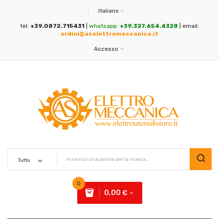
Italiano
tel:
+39.0872.715431
|
whatsapp:
+39.327.654.4328
| email:
ordini@aselettromeccanica.it
Accesso
0
0,00 €