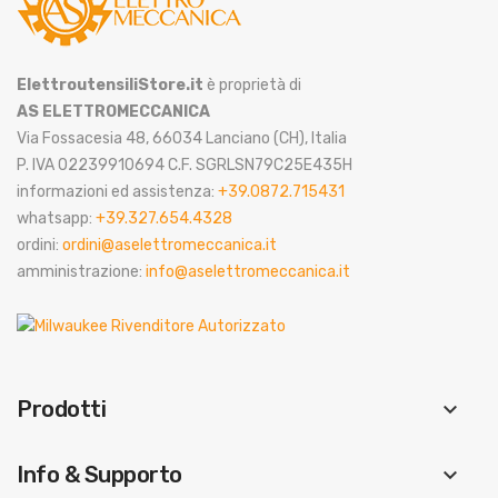
ElettroutensiliStore.it
è proprietà di
AS ELETTROMECCANICA
Via Fossacesia 48, 66034 Lanciano (CH), Italia
P. IVA 02239910694 C.F. SGRLSN79C25E435H
informazioni ed assistenza:
+39.0872.715431
whatsapp:
+39.327.654.4328
ordini:
ordini@aselettromeccanica.it
amministrazione:
info@aselettromeccanica.it
Prodotti
keyboard_arrow_down
Info & Supporto
keyboard_arrow_down