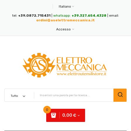
Italiano
tel:
+39.0872.715431
|
whatsapp:
+39.327.654.4328
| email:
ordini@aselettromeccanica.it
Accesso
0
0,00 €