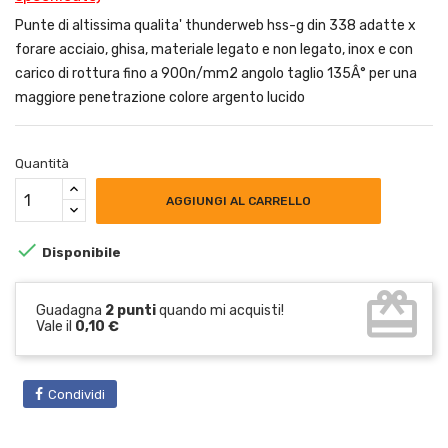
Punte di altissima qualita' thunderweb hss-g din 338 adatte x
forare acciaio, ghisa, materiale legato e non legato, inox e con
carico di rottura fino a 900n/mm2 angolo taglio 135Â° per una
maggiore penetrazione colore argento lucido
Quantità
AGGIUNGI AL CARRELLO

Disponibile
card_giftcard
Guadagna
2 punti
quando mi acquisti!
Vale il
0,10 €
Condividi