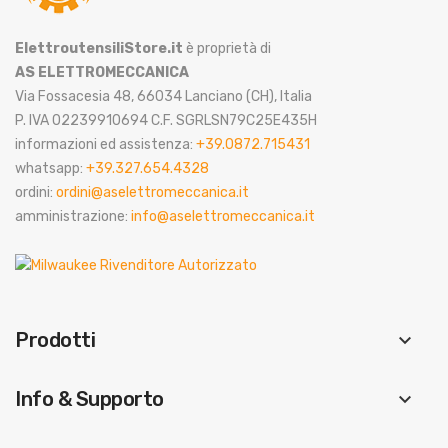
ElettroutensiliStore.it
è proprietà di
AS ELETTROMECCANICA
Via Fossacesia 48, 66034 Lanciano (CH), Italia
P. IVA 02239910694 C.F. SGRLSN79C25E435H
informazioni ed assistenza:
+39.0872.715431
whatsapp:
+39.327.654.4328
ordini:
ordini@aselettromeccanica.it
amministrazione:
info@aselettromeccanica.it
Prodotti
keyboard_arrow_down
Info & Supporto
keyboard_arrow_down