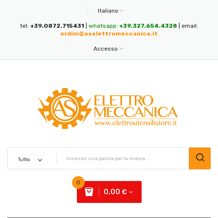
Italiano
tel:
+39.0872.715431
|
whatsapp:
+39.327.654.4328
| email:
ordini@aselettromeccanica.it
Accesso
0
0,00 €