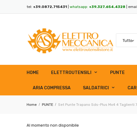
tel:
+39.0872.715431
|
whatsapp:
+39.327.654.4328
| emai
HOME
ELETTROUTENSILI
PUNTE
ARIA COMPRESSA
SALDATRICI
CAR
Home
PUNTE
Set Punte Trapano Sds-Plus Mx4 4 Taglienti 
Al momento non disponibile