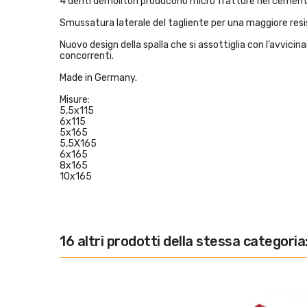
4 denti demolitori producono micro fratture nel cemento
Smussatura laterale del tagliente per una maggiore resi
Nuovo design della spalla che si assottiglia con l’avvicin
concorrenti.
Made in Germany.
Misure:
5,5x115
6x115
5x165
5,5X165
6x165
8x165
10x165
16 altri prodotti della stessa categoria