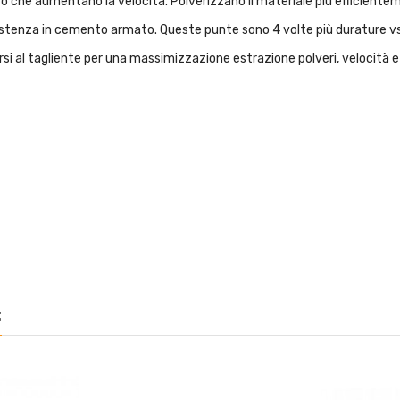
 che aumentano la velocità. Polverizzano il materiale più efficientem
stenza in cemento armato. Queste punte sono 4 volte più durature vs l
arsi al tagliente per una massimizzazione estrazione polveri, velocità e 
: