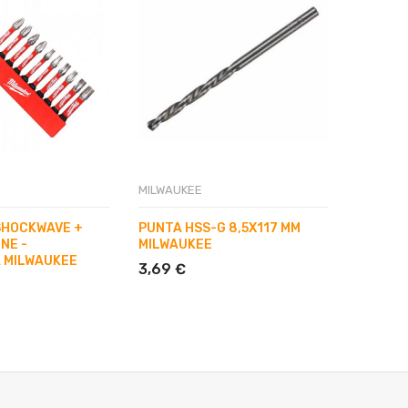
MILWAUKEE
MILWAUK
 SHOCKWAVE +
PUNTA HSS-G 8,5X117 MM
PUNTA 
NE -
MILWAUKEE
X 120 
 MILWAUKEE
3,69 €
5,70 €