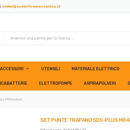
l:
ordini@aselettromeccanica.it
ACCESSORI
UTENSILI
MATERIALE ELETTRICO
ICABATTERIE
ELETTROPOMPE
ASPIRAPOLVERI
7pz Milwaukee
SET PUNTE TRAPANO SDS-PLUS MX4 