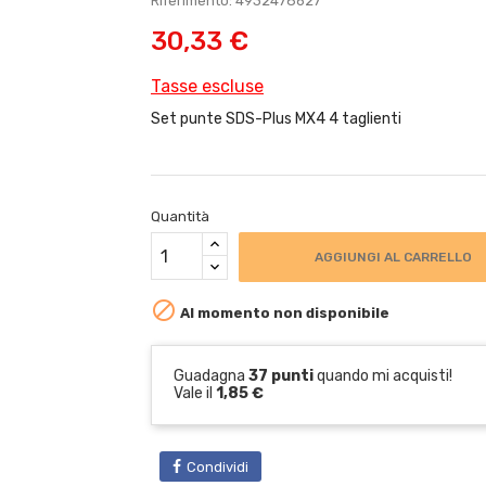
Riferimento: 4932478627
30,33 €
Tasse escluse
Set punte SDS-Plus MX4 4 taglienti
Quantità
AGGIUNGI AL CARRELLO

Al momento non disponibile
Guadagna
37 punti
quando mi acquisti!
Vale il
1,85 €
Condividi