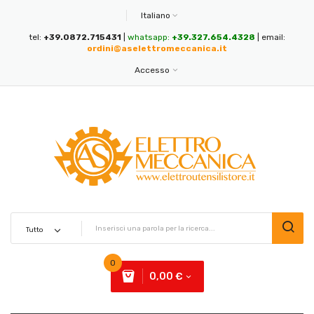
Italiano
tel:
+39.0872.715431
|
whatsapp:
+39.327.654.4328
| email:
ordini@aselettromeccanica.it
Accesso
0
0,00 €