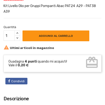
Kit Livello Olio per Gruppi Pompanti Abac PAT24 A29 - PAT38
A39
Quantità
AGGIUNGI AL CARRELLO

Ultimi articoli in magazzino
card_giftcard
Guadagna
4 punti
quando mi acquisti!
Vale il
0,20 €
Condividi
Descrizione