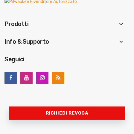
Prodotti
keyboard_arrow_down
Info & Supporto
keyboard_arrow_down
Seguici
RICHIEDI REVOCA