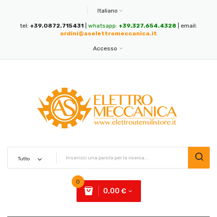
Italiano
tel:
+39.0872.715431
|
whatsapp:
+39.327.654.4328
| email:
ordini@aselettromeccanica.it
Accesso
0
0,00 €