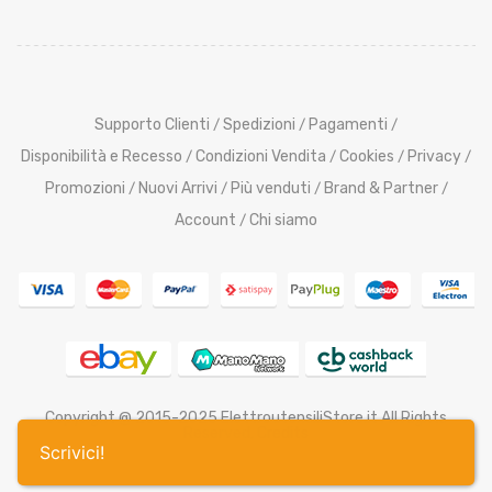
Supporto Clienti
Spedizioni
Pagamenti
/
/
/
Disponibilità e Recesso
Condizioni Vendita
Cookies
Privacy
/
/
/
/
Promozioni
Nuovi Arrivi
Più venduti
Brand & Partner
/
/
/
/
Account
Chi siamo
/
Copyright @ 2015-2025 ElettroutensiliStore.it All Rights
Reserved,
Credits
Scrivici!