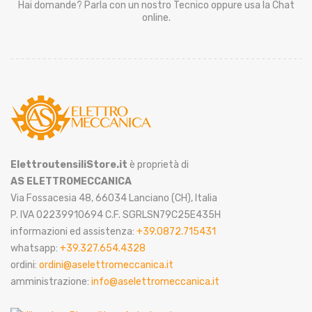
Hai domande? Parla con un nostro Tecnico oppure usa la Chat
online.
ElettroutensiliStore.it
è proprietà di
AS ELETTROMECCANICA
Via Fossacesia 48, 66034 Lanciano (CH), Italia
P. IVA 02239910694 C.F. SGRLSN79C25E435H
informazioni ed assistenza:
+39.0872.715431
whatsapp:
+39.327.654.4328
ordini:
ordini@aselettromeccanica.it
amministrazione:
info@aselettromeccanica.it