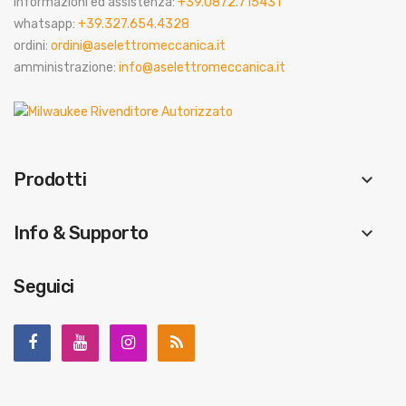
informazioni ed assistenza:
+39.0872.715431
whatsapp:
+39.327.654.4328
ordini:
ordini@aselettromeccanica.it
amministrazione:
info@aselettromeccanica.it
Prodotti
keyboard_arrow_down
Info & Supporto
keyboard_arrow_down
Seguici