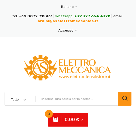
Italiano
tel:
+39.0872.715431
|
whatsapp:
+39.327.654.4328
| email:
ordini@aselettromeccanica.it
Accesso
0
0,00 €