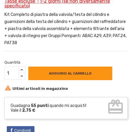
Tasse escluse
1-2 giorni (se non diversamente
specificato)
Kit Completo di piastra della valvola/testa del cilindro e
guarnizioni della testa del cilindro + guarnizioni del raffreddatore
+ piastra della valvola assemblata + elemento filtrante dell'aria
+ valvola di ritegno per Gruppi Pompanti: ABAC A29, A39; PAT24,
PAT38
Quantità
AGGIUNGI AL CARRELLO

Ultimi articoli in magazzino
card_giftcard
Guadagna
55 punti
quando mi acquisti!
Vale il
2,75 €
Condividi