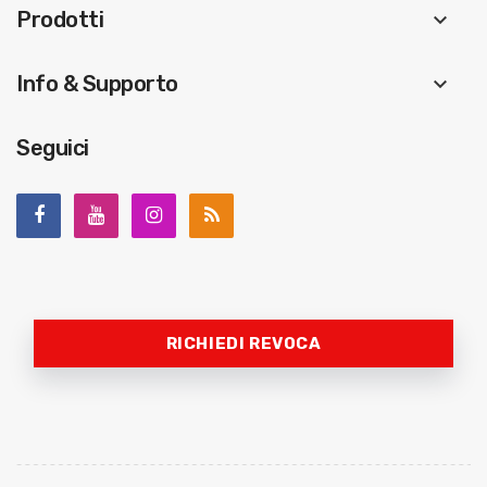
Prodotti
keyboard_arrow_down
Info & Supporto
keyboard_arrow_down
Seguici
RICHIEDI REVOCA