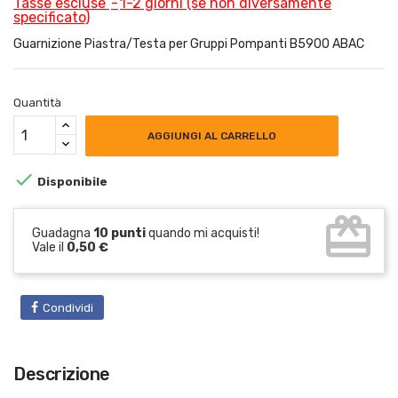
Tasse escluse
1-2 giorni (se non diversamente
specificato)
Guarnizione Piastra/Testa per Gruppi Pompanti B5900 ABAC
Quantità
AGGIUNGI AL CARRELLO

Disponibile
card_giftcard
Guadagna
10 punti
quando mi acquisti!
Vale il
0,50 €
Condividi
Descrizione