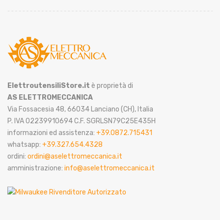
ElettroutensiliStore.it
è proprietà di
AS ELETTROMECCANICA
Via Fossacesia 48, 66034 Lanciano (CH), Italia
P. IVA 02239910694 C.F. SGRLSN79C25E435H
informazioni ed assistenza:
+39.0872.715431
whatsapp:
+39.327.654.4328
ordini:
ordini@aselettromeccanica.it
amministrazione:
info@aselettromeccanica.it