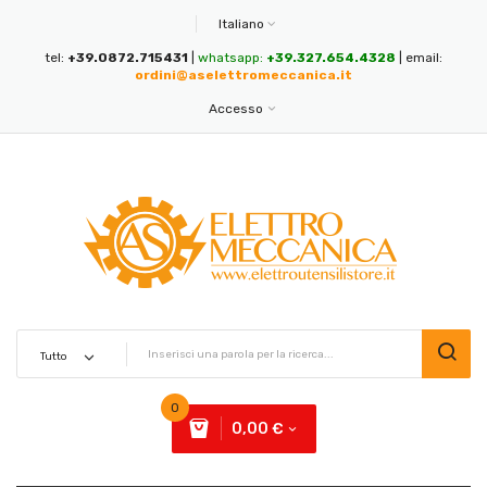
Italiano
tel:
+39.0872.715431
|
whatsapp:
+39.327.654.4328
| email:
ordini@aselettromeccanica.it
Accesso
0
0,00 €