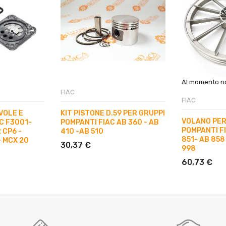
Al momento no
FIAC
FIAC
VOLE E
KIT PISTONE D.59 PER GRUPPI
VOLANO PER
C F3001-
POMPANTI FIAC AB 360 - AB
POMPANTI FI
 CP6 -
410 -AB 510
851- AB 858 
- MCX 20
30,37 €
998
60,73 €