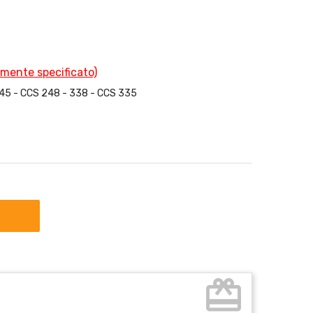
amente specificato)
45 - CCS 248 - 338 - CCS 335
card_giftcard