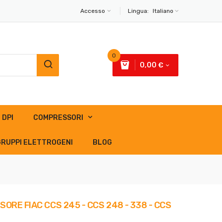
Accesso
Lingua:
Italiano
0
0,00 €
DPI
COMPRESSORI
GRUPPI ELETTROGENI
BLOG
E FIAC CCS 245 - CCS 248 - 338 - CCS