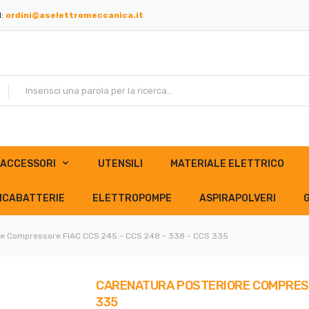
l:
ordini@aselettromeccanica.it
ACCESSORI
UTENSILI
MATERIALE ELETTRICO
ICABATTERIE
ELETTROPOMPE
ASPIRAPOLVERI
re Compressore FIAC CCS 245 - CCS 248 - 338 - CCS 335
CARENATURA POSTERIORE COMPRESSOR
335