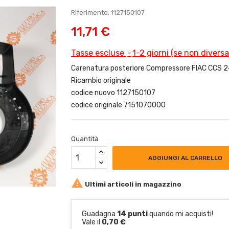
Riferimento: 1127150107
11,71 €
Tasse escluse
1-2 giorni (se non divers
Carenatura posteriore Compressore FIAC CCS 2
Ricambio originale
codice nuovo 1127150107
codice originale 7151070000
Quantità
AGGIUNGI AL CARRELLO

Ultimi articoli in magazzino
Guadagna
14 punti
quando mi acquisti!
Vale il
0,70 €