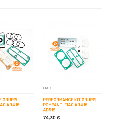
FIAC
FIAC
E GRUPPI
PERFORMANCE KIT GRUPPI
EASY K
AC AB415 -
POMPANTI FIAC AB415 -
FIAC AB
AB515
13,58 
74,30 €