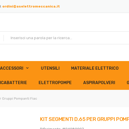
l:
ordini@aselettromeccanica.it
ACCESSORI
UTENSILI
MATERIALE ELETTRICO
ICABATTERIE
ELETTROPOMPE
ASPIRAPOLVERI
r Gruppi Pompanti Fiac
KIT SEGMENTI D.65 PER GRUPPI POMP