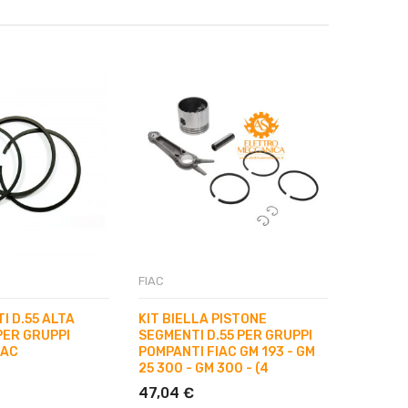
FIAC
FIAC
I D.55 ALTA
KIT BIELLA PISTONE
KIT SEG
PER GRUPPI
SEGMENTI D.55 PER GRUPPI
PRESSI
IAC
POMPANTI FIAC GM 193 - GM
POMPAN
25 300 - GM 300 - (4
25,66 
47,04 €