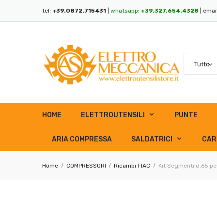
tel:
+39.0872.715431
|
whatsapp:
+39.327.654.4328
| emai
HOME
ELETTROUTENSILI
PUNTE
ARIA COMPRESSA
SALDATRICI
CAR
Home
COMPRESSORI
Ricambi FIAC
Kit Segmenti d.65 pe