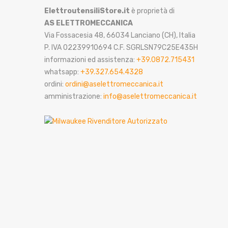
ElettroutensiliStore.it
è proprietà di
AS ELETTROMECCANICA
Via Fossacesia 48, 66034 Lanciano (CH), Italia
P. IVA 02239910694 C.F. SGRLSN79C25E435H
informazioni ed assistenza:
+39.0872.715431
whatsapp:
+39.327.654.4328
ordini:
ordini@aselettromeccanica.it
amministrazione:
info@aselettromeccanica.it