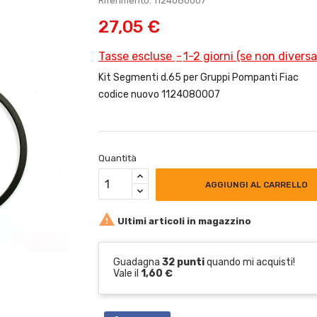
Riferimento: 1124080007
27,05 €
Tasse escluse
1-2 giorni (se non divers
Kit Segmenti d.65 per Gruppi Pompanti Fiac
codice nuovo 1124080007
Quantità
AGGIUNGI AL CARRELLO

Ultimi articoli in magazzino
Guadagna
32 punti
quando mi acquisti!
Vale il
1,60 €