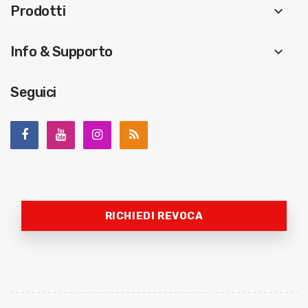
Prodotti
keyboard_arrow_down
Info & Supporto
keyboard_arrow_down
Seguici
RICHIEDI REVOCA