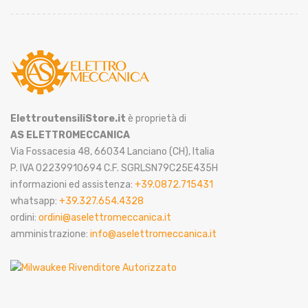
ElettroutensiliStore.it
è proprietà di
AS ELETTROMECCANICA
Via Fossacesia 48, 66034 Lanciano (CH), Italia
P. IVA 02239910694 C.F. SGRLSN79C25E435H
informazioni ed assistenza:
+39.0872.715431
whatsapp:
+39.327.654.4328
ordini:
ordini@aselettromeccanica.it
amministrazione:
info@aselettromeccanica.it