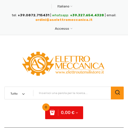
Italiano
tel:
+39.0872.715431
|
whatsapp:
+39.327.654.4328
| email:
ordini@aselettromeccanica.it
Accesso
0
0,00 €