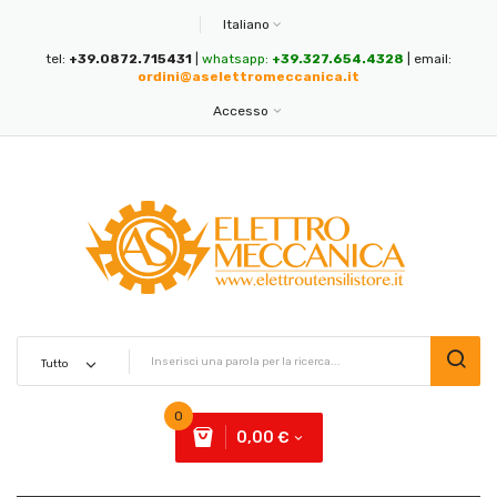
Italiano
tel:
+39.0872.715431
|
whatsapp:
+39.327.654.4328
| email:
ordini@aselettromeccanica.it
Accesso
0
0,00 €