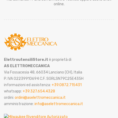
online.
ElettroutensiliStore.it
è proprietà di
AS ELETTROMECCANICA
Via Fossacesia 48, 66034 Lanciano (CH), Italia
P. IVA 02239910694 C.F. SGRLSN79C25E435H
informazioni ed assistenza:
+39.0872.715431
whatsapp:
+39.327.654.4328
ordini:
ordini@aselettromeccanica.it
amministrazione:
info@aselettromeccanica.it