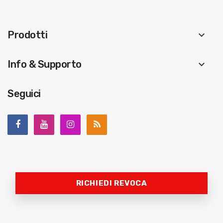
Prodotti
keyboard_arrow_down
Info & Supporto
keyboard_arrow_down
Seguici
RICHIEDI REVOCA