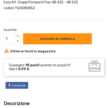
Easy Kit Gruppi Pompanti Fiac AB 425 - AB 525
codice 1124080852
Quantità
AGGIUNGI AL CARRELLO

Ultimi articoli in magazzino
card_giftcard
Guadagna
18 punti
quando mi acquisti!
Vale il
0,90 €
Condividi
Descrizione