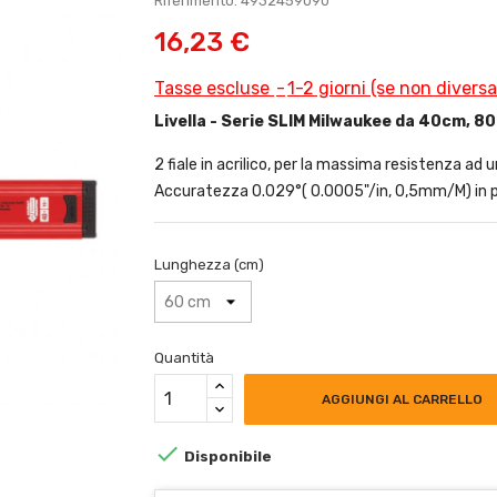
Riferimento: 4932459090
16,23 €
Tasse escluse
1-2 giorni (se non divers
Livella - Serie SLIM Milwaukee da 40cm, 
2 fiale in acrilico, per la massima resistenza ad ur
Accuratezza 0.029°( 0.0005"/in, 0,5mm/M) in p
Lunghezza (cm)
Quantità
AGGIUNGI AL CARRELLO

Disponibile