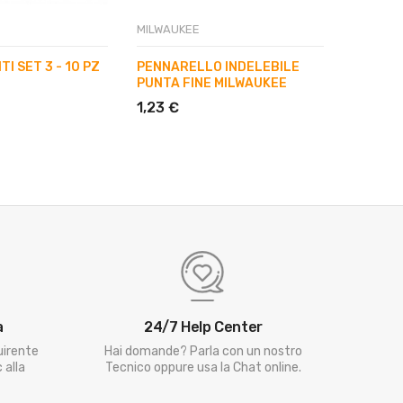
MILWAUKEE
MILWAUK
TI SET 3 - 10 PZ
PENNARELLO INDELEBILE
GIRAVIT
PUNTA FINE MILWAUKEE
MILWAU
1,23 €
4,75 €
a
24/7 Help Center
uirente
Hai domande? Parla con un nostro
 alla
Tecnico oppure usa la Chat online.