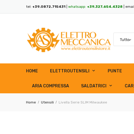
tel:
+39.0872.715431
|
whatsapp:
+39.327.654.4328
| emai
HOME
ELETTROUTENSILI
PUNTE
ARIA COMPRESSA
SALDATRICI
CAR
Home
Utensili
Livella Serie SLIM Milwaukee