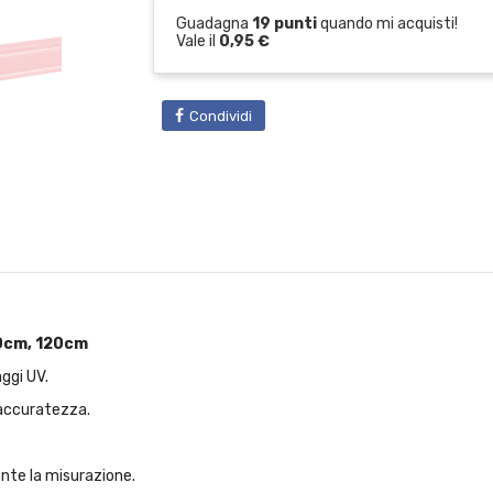
Guadagna
19 punti
quando mi acquisti!
Vale il
0,95 €
Condividi
00cm, 120cm
aggi UV.
 accuratezza.
rante la misurazione.