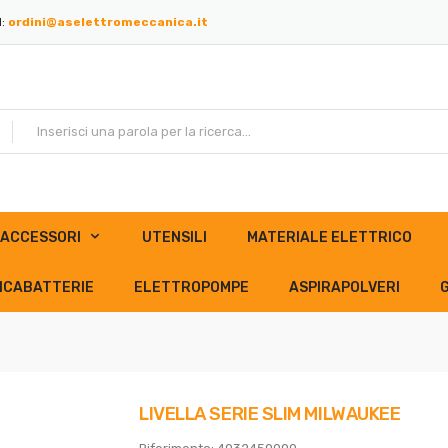
l:
ordini@aselettromeccanica.it
ACCESSORI
UTENSILI
MATERIALE ELETTRICO
ICABATTERIE
ELETTROPOMPE
ASPIRAPOLVERI
LIVELLA SERIE SLIM MILWAUKEE