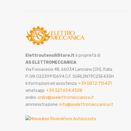
ElettroutensiliStore.it
è proprietà di
AS ELETTROMECCANICA
Via Fossacesia 48, 66034 Lanciano (CH), Italia
P. IVA 02239910694 C.F. SGRLSN79C25E435H
informazioni ed assistenza:
+39.0872.715431
whatsapp:
+39.327.654.4328
ordini:
ordini@aselettromeccanica.it
amministrazione:
info@aselettromeccanica.it