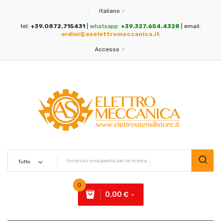
Italiano
tel:
+39.0872.715431
|
whatsapp:
+39.327.654.4328
| email:
ordini@aselettromeccanica.it
Accesso
0
0,00 €