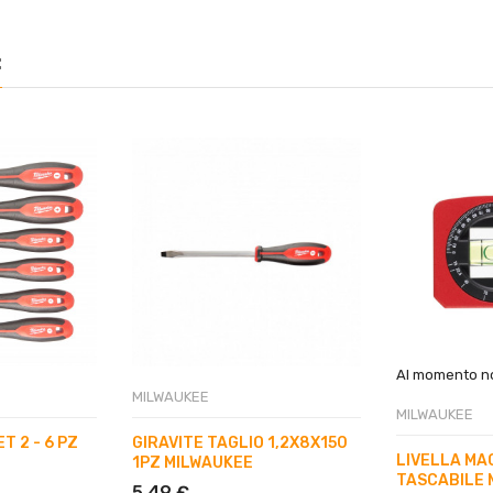
:
Al momento no
MILWAUKEE
MILWAUKEE
ET 2 - 6 PZ
GIRAVITE TAGLIO 1,2X8X150
LIVELLA MA
1PZ MILWAUKEE
TASCABILE 
5,49 €