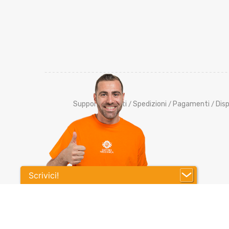
Supporto Clienti
Spedizioni
Pagamenti
Disp
/
/
/
Scrivici!
Co