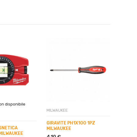
n disponibile
MILWAUKEE
MILWAUK
GIRAVITE PH1X100 1PZ
PENNAR
GNETICA
MILWAUKEE
FINE N
MILWAUKEE
4,10 €
7,38 €