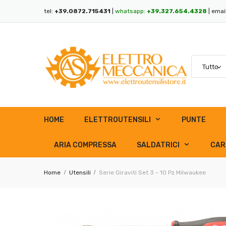
tel:
+39.0872.715431
|
whatsapp:
+39.327.654.4328
| emai
HOME
ELETTROUTENSILI
PUNTE
ARIA COMPRESSA
SALDATRICI
CAR
Home
Utensili
Serie Giraviti Set 3 - 10 Pz Milwaukee