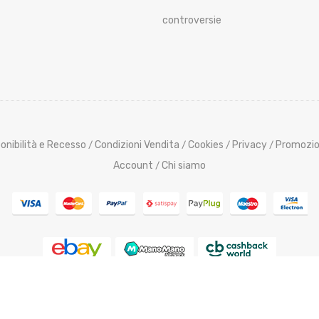
controversie
onibilità e Recesso
Condizioni Vendita
Cookies
Privacy
Promozio
/
/
/
/
Account
Chi siamo
/
pyright @ 2015-2025 ElettroutensiliStore.it All Rights Reserved,
Cred