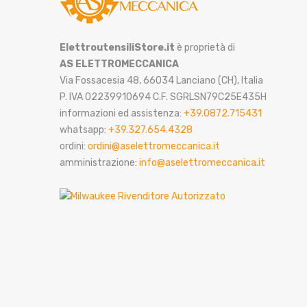
ElettroutensiliStore.it
è proprietà di
AS ELETTROMECCANICA
Via Fossacesia 48, 66034 Lanciano (CH), Italia
P. IVA 02239910694 C.F. SGRLSN79C25E435H
informazioni ed assistenza:
+39.0872.715431
whatsapp:
+39.327.654.4328
ordini:
ordini@aselettromeccanica.it
amministrazione:
info@aselettromeccanica.it