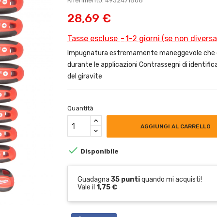
Riferimento: 4932471808
28,69 €
Tasse escluse
1-2 giorni (se non divers
Impugnatura estremamente maneggevole che con
durante le applicazioni Contrassegni di identifica
del giravite
Quantità
AGGIUNGI AL CARRELLO

Disponibile
Guadagna
35 punti
quando mi acquisti!
Vale il
1,75 €