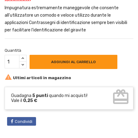
Impugnatura estremamente maneggevole che consente
all'utilizzatore un comodo e veloce utilizzo durante le
applicazioni Contrassegni di identificazione sempre ben visibili
per facilitare l'identificazione del giravite
Quantità
AGGIUNGI AL CARRELLO

Ultimi articoli in magazzino
card_giftcard
Guadagna
5 punti
quando mi acquisti!
Vale il
0,25 €
Condividi