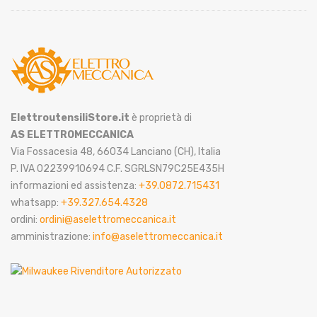
ElettroutensiliStore.it
è proprietà di
AS ELETTROMECCANICA
Via Fossacesia 48, 66034 Lanciano (CH), Italia
P. IVA 02239910694 C.F. SGRLSN79C25E435H
informazioni ed assistenza:
+39.0872.715431
whatsapp:
+39.327.654.4328
ordini:
ordini@aselettromeccanica.it
amministrazione:
info@aselettromeccanica.it