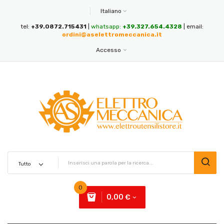
Italiano
tel:
+39.0872.715431
|
whatsapp:
+39.327.654.4328
| email:
ordini@aselettromeccanica.it
Accesso
0
0,00 €