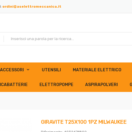
l:
ordini@aselettromeccanica.it
ACCESSORI
UTENSILI
MATERIALE ELETTRICO
ICABATTERIE
ELETTROPOMPE
ASPIRAPOLVERI
GIRAVITE T25X100 1PZ MILWAUKEE