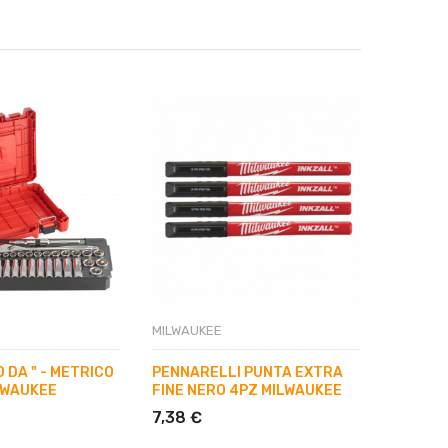
Al momen
MILWAUKEE
MILWAUK
 DA " - METRICO
PENNARELLI PUNTA EXTRA
SET CAC
LWAUKEE
FINE NERO 4PZ MILWAUKEE
1000V 
7,38 €
25,00 