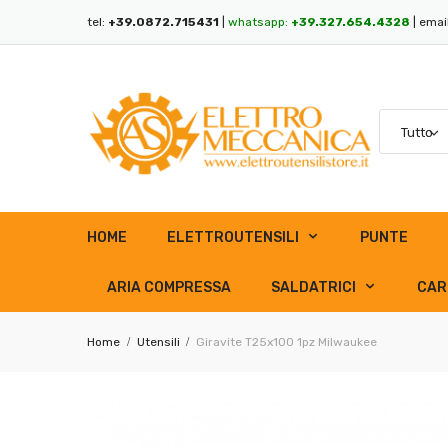
tel:
+39.0872.715431
|
whatsapp:
+39.327.654.4328
| emai
HOME
ELETTROUTENSILI
PUNTE
ARIA COMPRESSA
SALDATRICI
CAR
Home
Utensili
Giravite T25x100 1pz Milwaukee