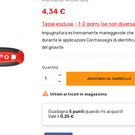
Riferimento: 4932471802
4,34 €
Tasse escluse
1-2 giorni (se non divers
Impugnatura estremamente maneggevole che con
durante le applicazioni Contrassegni di identifica
del giravite
Quantità
AGGIUNGI AL CARRELLO

Ultimi articoli in magazzino
Guadagna
5 punti
quando mi acquisti!
Vale il
0,25 €