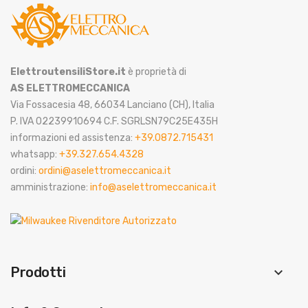
ElettroutensiliStore.it
è proprietà di
AS ELETTROMECCANICA
Via Fossacesia 48, 66034 Lanciano (CH), Italia
P. IVA 02239910694 C.F. SGRLSN79C25E435H
informazioni ed assistenza:
+39.0872.715431
whatsapp:
+39.327.654.4328
ordini:
ordini@aselettromeccanica.it
amministrazione:
info@aselettromeccanica.it
Prodotti
keyboard_arrow_down