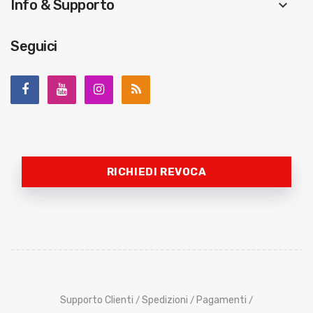
Info & Supporto
keyboard_arrow_down
Seguici
RICHIEDI REVOCA
Supporto Clienti
Spedizioni
Pagamenti
/
/
/