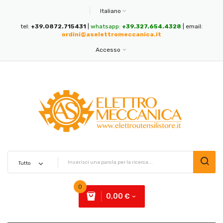
Italiano
tel:
+39.0872.715431
|
whatsapp:
+39.327.654.4328
| email:
ordini@aselettromeccanica.it
Accesso
0
0,00 €