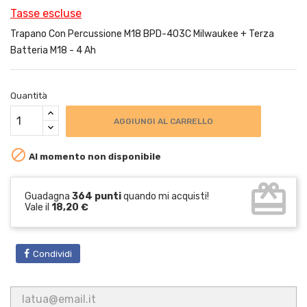
Tasse escluse
Trapano Con Percussione M18 BPD-403C Milwaukee + Terza
Batteria M18 - 4 Ah
Quantità
AGGIUNGI AL CARRELLO

Al momento non disponibile
card_giftcard
Guadagna
364 punti
quando mi acquisti!
Vale il
18,20 €
Condividi