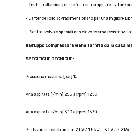
- Teste in alluminio pressofuso con ampie alettature pe
- Carter dell’olio sovradimensionato per una migliore lubr
- Piastre-valvole speciali con elevatissima resistenza al
Il Gruppo compressore viene fornito dalla casa ma
SPECIFICHE TECNICHE:
Pressione massima [bar] 10
Aria aspirata [l/min] 255 a [rpm] 1250
Aria aspirata [l/min] 330 a [rpm] 1570
Per lavorare con il motore 2 CV / 1,5 kW - 3 CV / 2,2 kW