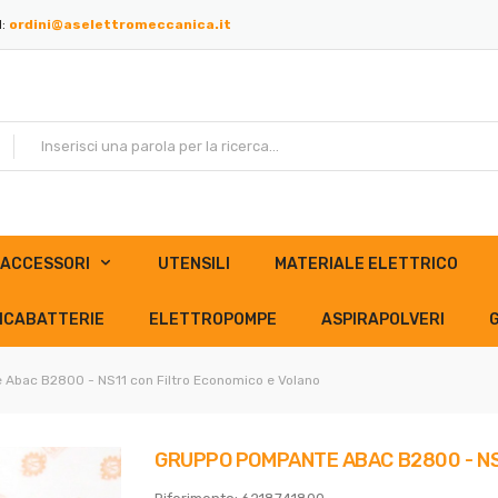
l:
ordini@aselettromeccanica.it
ACCESSORI
UTENSILI
MATERIALE ELETTRICO
ICABATTERIE
ELETTROPOMPE
ASPIRAPOLVERI
Abac B2800 - NS11 con Filtro Economico e Volano
GRUPPO POMPANTE ABAC B2800 - NS