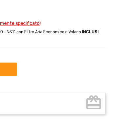
amente specificato)
 NS11 con Filtro Aria Economico e Volano
INCLUSI
card_giftcard