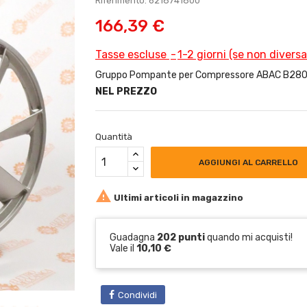
Riferimento: 6218741800
166,39 €
Tasse escluse
1-2 giorni (se non divers
Gruppo Pompante per Compressore ABAC B2800 -
NEL PREZZO
Quantità
AGGIUNGI AL CARRELLO

Ultimi articoli in magazzino
Guadagna
202 punti
quando mi acquisti!
Vale il
10,10 €
Condividi