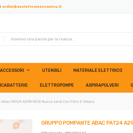
l:
ordini@aselettromeccanica.it
ACCESSORI
UTENSILI
MATERIALE ELETTRICO
ICABATTERIE
ELETTROPOMPE
ASPIRAPOLVERI
Abac PAT24 A29B NS12 Nuova serie Con Filtro E Volano
GRUPPO POMPANTE ABAC PAT24 A29B