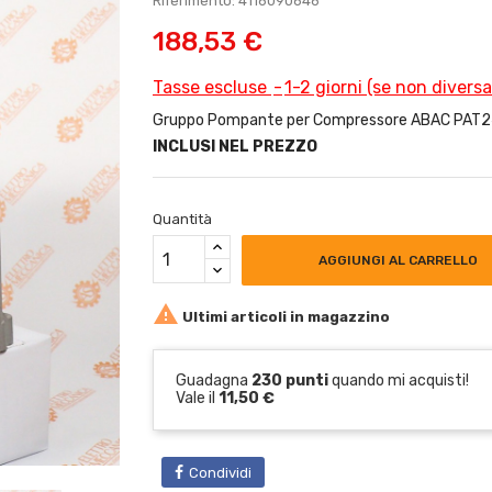
Riferimento: 4116090646
188,53 €
Tasse escluse
1-2 giorni (se non divers
Gruppo Pompante per Compressore ABAC PAT24 A
INCLUSI NEL PREZZO
Quantità
AGGIUNGI AL CARRELLO

Ultimi articoli in magazzino
Guadagna
230 punti
quando mi acquisti!
Vale il
11,50 €
Condividi