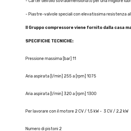
- Carter dell’olio sovradimensionato per una migliore lubr
- Piastre-valvole speciali con elevatissima resistenza al
Il Gruppo compressore viene fornito dalla casa ma
SPECIFICHE TECNICHE:
Pressione massima [bar] 11
Aria aspirata [l/min] 255 a [rpm] 1075
Aria aspirata [l/min] 320 a [rpm] 1300
Per lavorare con il motore 2 CV / 1,5 kW - 3 CV / 2,2 kW
Numero di pistoni 2