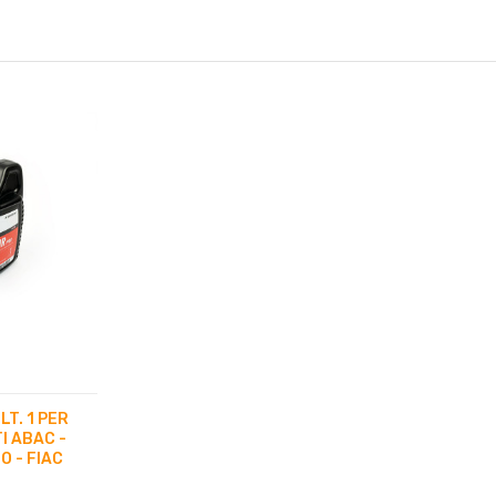
LT. 1 PER
I ABAC -
O - FIAC