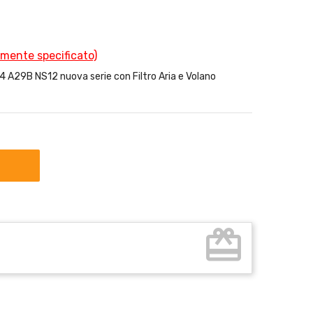
amente specificato)
29B NS12 nuova serie con Filtro Aria e Volano
card_giftcard