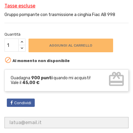
Tasse escluse
Gruppo pompante con trasmissione a cinghia Fiac AB 998
Quantità
AGGIUNGI AL CARRELLO

Al momento non disponibile
card_giftcard
Guadagna
900 punti
quando mi acquisti!
Vale il
45,00 €
Condividi