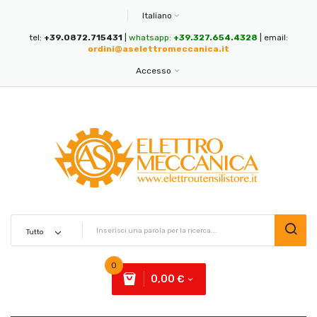
Italiano
tel:
+39.0872.715431
|
whatsapp:
+39.327.654.4328
| email:
ordini@aselettromeccanica.it
Accesso
0
0,00 €