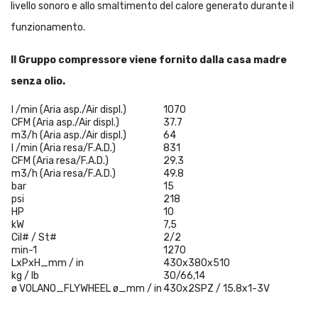
livello sonoro e allo smaltimento del calore generato durante il
funzionamento.
Il Gruppo compressore viene fornito dalla casa madre
senza olio.
l /min (Aria asp./Air displ.)
1070
CFM (Aria asp./Air displ.)
37.7
m3/h (Aria asp./Air displ.)
64
l /min (Aria resa/F.A.D.)
831
CFM (Aria resa/F.A.D.)
29.3
m3/h (Aria resa/F.A.D.)
49.8
bar
15
psi
218
HP
10
kW
7,5
Cil# / St#
2/2
min-1
1270
LxPxH_mm / in
430x380x510
kg / lb
30/66,14
ø VOLANO_FLYWHEEL ø_mm / in
430x2SPZ / 15.8x1-3V