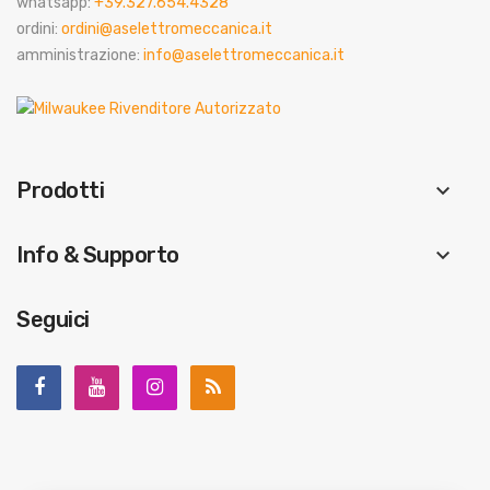
whatsapp:
+39.327.654.4328
ordini:
ordini@aselettromeccanica.it
amministrazione:
info@aselettromeccanica.it
Prodotti
keyboard_arrow_down
Info & Supporto
keyboard_arrow_down
Seguici