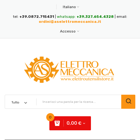
Italiano
tel:
+39.0872.715431
|
whatsapp:
+39.327.654.4328
| email:
ordini@aselettromeccanica.it
Accesso
0
0,00 €