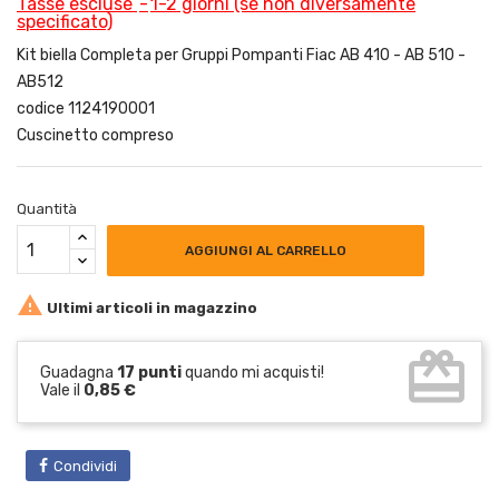
Tasse escluse
1-2 giorni (se non diversamente
specificato)
Kit biella Completa per Gruppi Pompanti Fiac AB 410 - AB 510 -
AB512
codice 1124190001
Cuscinetto compreso
Quantità
AGGIUNGI AL CARRELLO

Ultimi articoli in magazzino
card_giftcard
Guadagna
17 punti
quando mi acquisti!
Vale il
0,85 €
Condividi