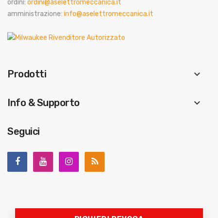
ordini:
ordini@aselettromeccanica.it
amministrazione:
info@aselettromeccanica.it
Prodotti
keyboard_arrow_down
Info & Supporto
keyboard_arrow_down
Seguici