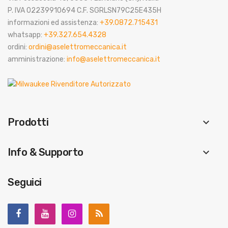
P. IVA 02239910694 C.F. SGRLSN79C25E435H
informazioni ed assistenza:
+39.0872.715431
whatsapp:
+39.327.654.4328
ordini:
ordini@aselettromeccanica.it
amministrazione:
info@aselettromeccanica.it
Prodotti
keyboard_arrow_down
Info & Supporto
keyboard_arrow_down
Seguici