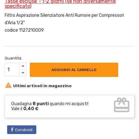
Tasse escluse
1-2 giorni (se non diversamente
specificato)
Filtro Aspirazione Silenziatore Anti Rumore per Compressori
d'Aria 1/2"
codice 1127210009
Quantità
AGGIUNGI AL CARRELLO

Ultimi articoli in magazzino
card_giftcard
Guadagna
8 punti
quando mi acquisti!
Vale il
0,40 €
Condividi