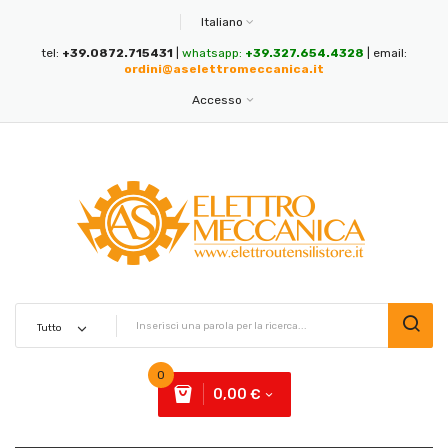
Italiano
tel:
+39.0872.715431
|
whatsapp:
+39.327.654.4328
| email:
ordini@aselettromeccanica.it
Accesso
0
0,00 €