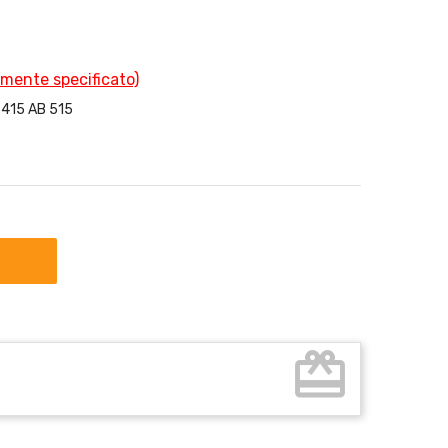
amente specificato)
B 415 AB 515
card_giftcard