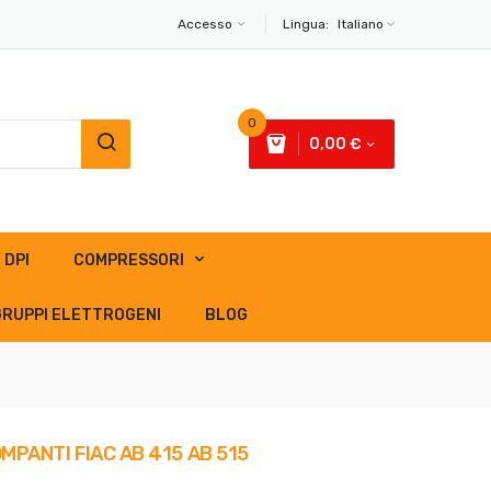
Accesso
Lingua:
Italiano
0
0,00 €
DPI
COMPRESSORI
GRUPPI ELETTROGENI
BLOG
MPANTI FIAC AB 415 AB 515