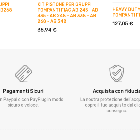
UPPI
KIT PISTONE PER GRUPPI
HEAVY DUTY
AB268
POMPANTI FIAC AB 245 - AB
POMPANTI F
335 - AB 248 - AB 338 - AB
268 - AB 348
127,05 €
35,94 €
Pagamenti Sicuri
Acquista con fiduci
n Paypal o con PayPlug in modo
La nostra protezione dell'acq
sicuro e veloce.
copre il tuo acquisto dal clic
consegna.