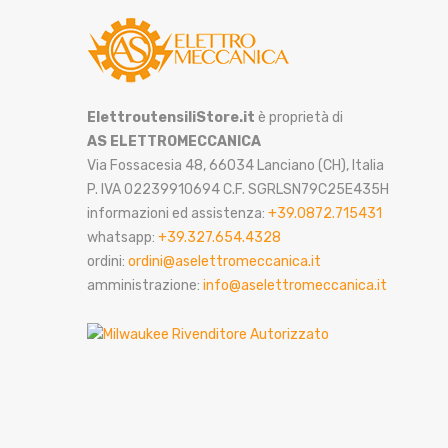
ElettroutensiliStore.it
è proprietà di
AS ELETTROMECCANICA
Via Fossacesia 48, 66034 Lanciano (CH), Italia
P. IVA 02239910694 C.F. SGRLSN79C25E435H
informazioni ed assistenza:
+39.0872.715431
whatsapp:
+39.327.654.4328
ordini:
ordini@aselettromeccanica.it
amministrazione:
info@aselettromeccanica.it