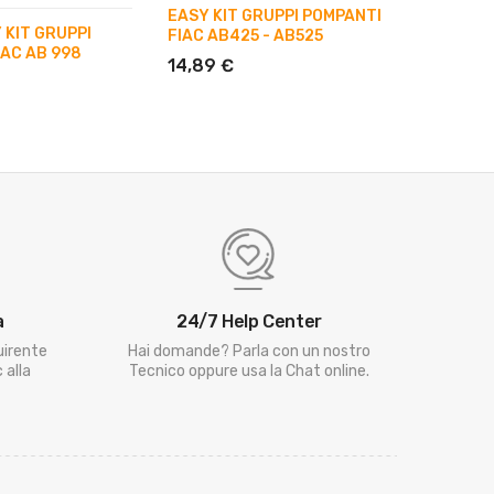
EASY KIT GRUPPI POMPANTI
ASTA L
 KIT GRUPPI
FIAC AB425 - AB525
SFIATO
IAC AB 998
POMPANT
14,89 €
7,92 €
a
24/7 Help Center
uirente
Hai domande? Parla con un nostro
 alla
Tecnico oppure usa la Chat online.