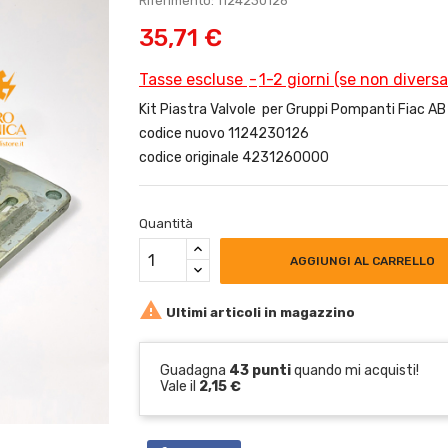
Riferimento: 1124230126
35,71 €
Tasse escluse
1-2 giorni (se non divers
Kit Piastra Valvole per Gruppi Pompanti Fiac A
codice nuovo 1124230126
codice originale 4231260000
Quantità
AGGIUNGI AL CARRELLO

Ultimi articoli in magazzino
Guadagna
43 punti
quando mi acquisti!
Vale il
2,15 €