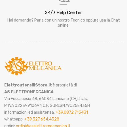
24/7 Help Center
Hai domande? Parla con un nostro Tecnico oppure usa la Chat
online.
ElettroutensiliStore.it
è proprietà di
AS ELETTROMECCANICA
Via Fossacesia 48, 66034 Lanciano (CH), Italia
P. IVA 02239910694 C.F. SGRLSN79C25E435H
informazioni ed assistenza:
+39.0872.715431
whatsapp:
+39.327.654.4328
ordini:
ordini@aselettromeccanica.it