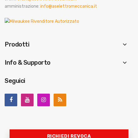
amministrazione:
info@aselettromeccanica.it
Prodotti
keyboard_arrow_down
Info & Supporto
keyboard_arrow_down
Seguici
RICHIEDI REVOCA