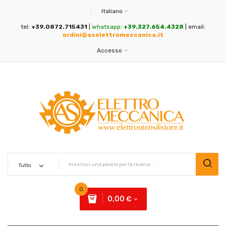
Italiano
tel:
+39.0872.715431
|
whatsapp:
+39.327.654.4328
| email:
ordini@aselettromeccanica.it
Accesso
0
0,00 €