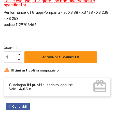
Tasse escluse
1-2 giorni (se non diversamente
specificato)
Performance Kit Gruppi Pompanti Fiac XS 88 - XS 138 - XS 238
- XS 258
codice 1129706466
Quantità
AGGIUNGI AL CARRELLO

Ultimi articoli in magazzino
card_giftcard
Guadagna
81 punti
quando mi acquisti!
Vale il
4,05 €
Condividi