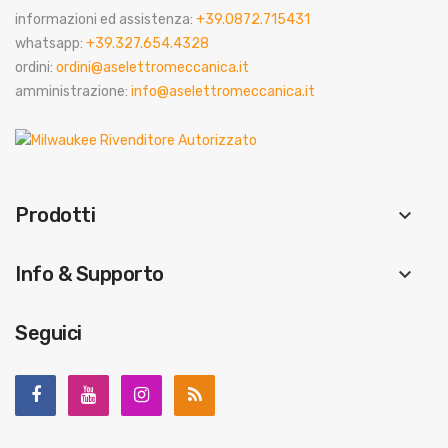
informazioni ed assistenza:
+39.0872.715431
whatsapp:
+39.327.654.4328
ordini:
ordini@aselettromeccanica.it
amministrazione:
info@aselettromeccanica.it
Prodotti
keyboard_arrow_down
Info & Supporto
keyboard_arrow_down
Seguici