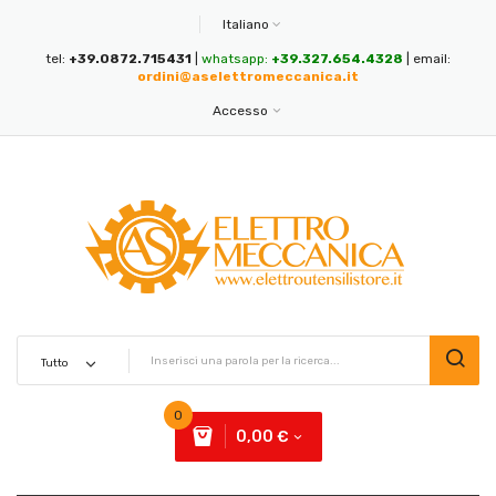
Italiano
tel:
+39.0872.715431
|
whatsapp:
+39.327.654.4328
| email:
ordini@aselettromeccanica.it
Accesso
0
0,00 €