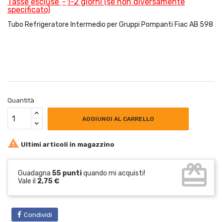
Tasse escluse
1-2 giorni (se non diversamente
specificato)
Tubo Refrigeratore Intermedio per Gruppi Pompanti Fiac AB 598
Quantità
AGGIUNGI AL CARRELLO

Ultimi articoli in magazzino
card_giftcard
Guadagna
55 punti
quando mi acquisti!
Vale il
2,75 €
Condividi