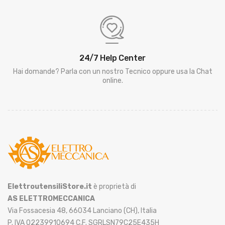
24/7 Help Center
Hai domande? Parla con un nostro Tecnico oppure usa la Chat
online.
ElettroutensiliStore.it
è proprietà di
AS ELETTROMECCANICA
Via Fossacesia 48, 66034 Lanciano (CH), Italia
P. IVA 02239910694 C.F. SGRLSN79C25E435H